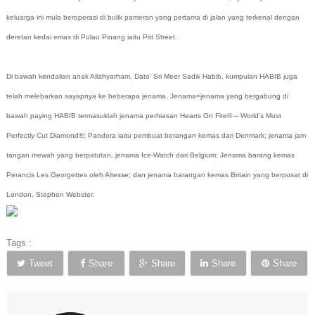
keluarga ini mula beroperasi di bulik pameran yang pertama di jalan yang terkenal dengan
deretan kedai emas di Pulau Pinang iaitu Pitt Street.
Di bawah kendalian anak Allahyarham, Dato’ Sri Meer Sadik Habib, kumpulan HABIB juga
telah melebarkan sayapnya ke beberapa jenama. Jenama=jenama yang bergabung di
bawah paying HABIB termasuklah jenama perhiasan Hearts On Fire® – World’s Most
Perfectly Cut Diamond®; Pandora iaitu pembuat berangan kemas dari Denmark; jenama jam
tangan mewah yang berpatutan, jenama Ice-Watch dari Belgium; Jenama barang kemas
Perancis Les Georgettes oleh Altesse; dan jenama barangan kemas Britain yang berpusat di
London, Stephen Webster.
Tags :
Tweet
Share
Share
Share
Share