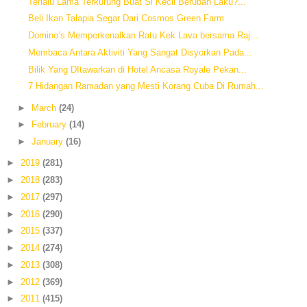
Terlalu Lama Terkurung Buat Si Kecil Berubah Laku?...
Beli Ikan Talapia Segar Dari Cosmos Green Farm
Domino’s Memperkenalkan Ratu Kek Lava bersama Raj...
Membaca Antara Aktiviti Yang Sangat Disyorkan Pada...
Bilik Yang DItawarkan di Hotel Ancasa Royale Pekan...
7 Hidangan Ramadan yang Mesti Korang Cuba Di Rumah...
►
March
(24)
►
February
(14)
►
January
(16)
►
2019
(281)
►
2018
(283)
►
2017
(297)
►
2016
(290)
►
2015
(337)
►
2014
(274)
►
2013
(308)
►
2012
(369)
►
2011
(415)