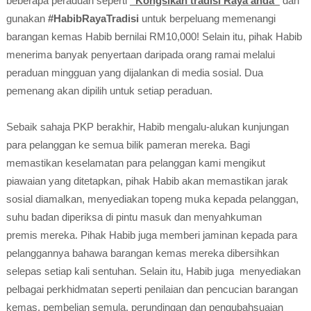
beberapa peraduan seperti
“Kongsikan tradisi Raya anda”
dan
gunakan
#HabibRayaTradisi
untuk berpeluang memenangi
barangan kemas Habib bernilai RM10,000! Selain itu, pihak Habib
menerima banyak penyertaan daripada orang ramai melalui
peraduan mingguan yang dijalankan di media sosial. Dua
pemenang akan dipilih untuk setiap peraduan.
Sebaik sahaja PKP berakhir, Habib mengalu-alukan kunjungan
para pelanggan ke semua bilik pameran mereka. Bagi
memastikan keselamatan para pelanggan kami mengikut
piawaian yang ditetapkan, pihak Habib akan memastikan jarak
sosial diamalkan, menyediakan topeng muka kepada pelanggan,
suhu badan diperiksa di pintu masuk dan menyahkuman
premis mereka. Pihak Habib juga memberi jaminan kepada para
pelanggannya bahawa barangan kemas mereka dibersihkan
selepas setiap kali sentuhan. Selain itu, Habib juga menyediakan
pelbagai perkhidmatan seperti penilaian dan pencucian barangan
kemas, pembelian semula, perundingan dan pengubahsuaian