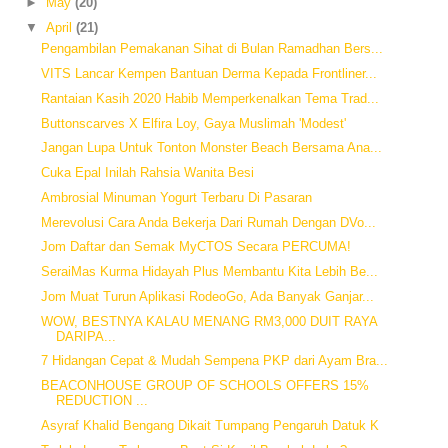
►
May
(20)
▼
April
(21)
Pengambilan Pemakanan Sihat di Bulan Ramadhan Bers...
VITS Lancar Kempen Bantuan Derma Kepada Frontliner...
Rantaian Kasih 2020 Habib Memperkenalkan Tema Trad...
Buttonscarves X Elfira Loy, Gaya Muslimah 'Modest'
Jangan Lupa Untuk Tonton Monster Beach Bersama Ana...
Cuka Epal Inilah Rahsia Wanita Besi
Ambrosial Minuman Yogurt Terbaru Di Pasaran
Merevolusi Cara Anda Bekerja Dari Rumah Dengan DVo...
Jom Daftar dan Semak MyCTOS Secara PERCUMA!
SeraiMas Kurma Hidayah Plus Membantu Kita Lebih Be...
Jom Muat Turun Aplikasi RodeoGo, Ada Banyak Ganjar...
WOW, BESTNYA KALAU MENANG RM3,000 DUIT RAYA
DARIPA...
7 Hidangan Cepat & Mudah Sempena PKP dari Ayam Bra...
BEACONHOUSE GROUP OF SCHOOLS OFFERS 15%
REDUCTION ...
Asyraf Khalid Bengang Dikait Tumpang Pengaruh Datuk K