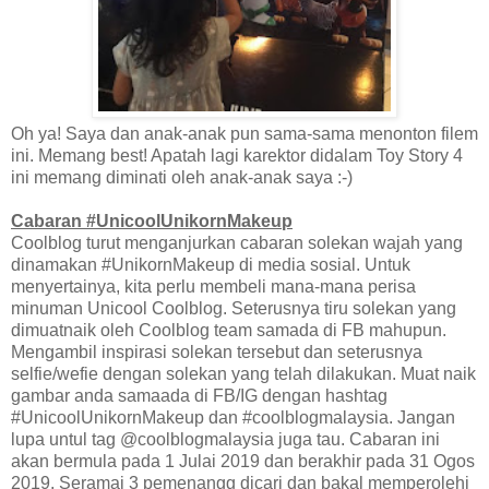
Oh ya! Saya dan anak-anak pun sama-sama menonton filem
ini. Memang best! Apatah lagi karektor didalam Toy Story 4
ini memang diminati oleh anak-anak saya :-)
Cabaran #UnicoolUnikornMakeup
Coolblog turut menganjurkan cabaran solekan wajah yang
dinamakan #UnikornMakeup di media sosial. Untuk
menyertainya, kita perlu membeli mana-mana perisa
minuman Unicool Coolblog. Seterusnya tiru solekan yang
dimuatnaik oleh Coolblog team samada di FB mahupun.
Mengambil inspirasi solekan tersebut dan seterusnya
selfie/wefie dengan solekan yang telah dilakukan. Muat naik
gambar anda samaada di FB/IG dengan hashtag
#UnicoolUnikornMakeup dan #coolblogmalaysia. Jangan
lupa untul tag @coolblogmalaysia juga tau. Cabaran ini
akan bermula pada 1 Julai 2019 dan berakhir pada 31 Ogos
2019. Seramai 3 pemenangg dicari dan bakal memperolehi