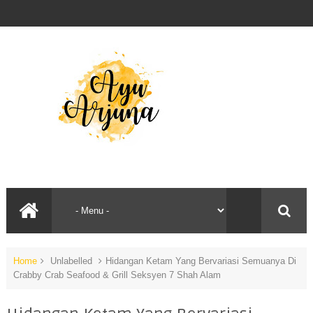
Home
Unlabelled
Hidangan Ketam Yang Bervariasi Semuanya Di
Crabby Crab Seafood & Grill Seksyen 7 Shah Alam