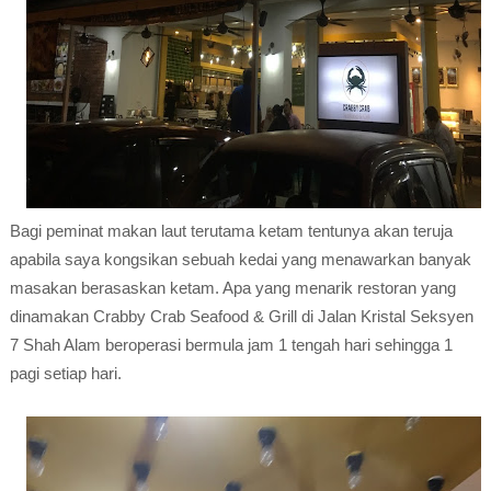
Bagi peminat makan laut terutama ketam tentunya akan teruja
apabila saya kongsikan sebuah kedai yang menawarkan banyak
masakan berasaskan ketam. Apa yang menarik restoran yang
dinamakan Crabby Crab Seafood & Grill di Jalan Kristal Seksyen
7 Shah Alam beroperasi bermula jam 1 tengah hari sehingga 1
pagi setiap hari.