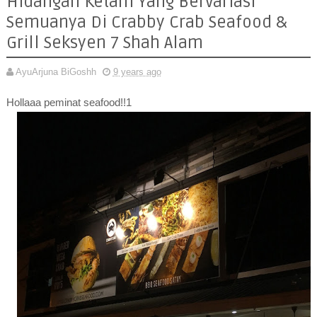
Hidangan Ketam Yang Bervariasi
Semuanya Di Crabby Crab Seafood &
Grill Seksyen 7 Shah Alam
AyuArjuna BiGoshh
9 years ago
Hollaaa peminat seafood!!1