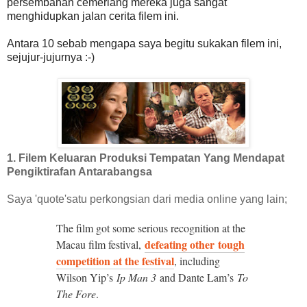
persembahan cemerlang mereka juga sangat
menghidupkan jalan cerita filem ini.
Antara 10 sebab mengapa saya begitu sukakan filem ini,
sejujur-jujurnya :-)
1. Filem Keluaran Produksi Tempatan Yang Mendapat
Pengiktirafan Antarabangsa
Saya 'quote'satu perkongsian dari media online yang lain;
The film got some serious recognition at the
defeating other tough
Macau film festival,
competition at the festival
, including
Wilson Yip’s
Ip Man 3
and Dante Lam’s
To
The Fore
.