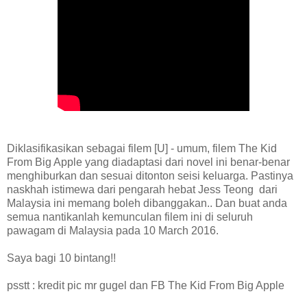
Diklasifikasikan sebagai filem [U] - umum, filem The Kid
From Big Apple yang diadaptasi dari novel ini benar-benar
menghiburkan dan sesuai ditonton seisi keluarga. Pastinya
naskhah istimewa dari pengarah hebat Jess Teong dari
Malaysia ini memang boleh dibanggakan.. Dan buat anda
semua nantikanlah kemunculan filem ini di seluruh
pawagam di Malaysia pada 10 March 2016.
Saya bagi 10 bintang!!
psstt : kredit pic mr gugel dan FB The Kid From Big Apple