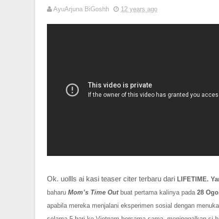
AyuArjuna BiGoshh
12 years ago
Ok. uollls ai kasi teaser citer terbaru dari
LIFETIME. Y
baharu
Mom’s Time Out
buat pertama kalinya pada
28 Ogo
apabila mereka menjalani eksperimen sosial dengan menukar
selama 5 hari ke Vietnam bersama-sama, meninggalkan si 