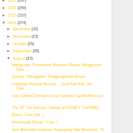
►
2017
(297)
►
2016
(290)
►
2015
(337)
▼
2014
(274)
►
December
(32)
►
November
(23)
►
October
(25)
►
September
(28)
▼
August
(23)
Mekap dan Photoshoot Bersama Rakan Mengjemah
Satu ...
Sentap : Menggalas Tanggungjawab Besar
Celebrate Belated Besday... Janji Ada Kek Leh
Cele...
Sesi Gather2 Bersama Lisa Surihani Sambil Mencuci
...
The 7D, Siri Animasi Terbaru di DISNEY CHANNEL
Mom's Time Out :)
Homemade Bread, I Like :)
Sesi Bermalas-malasan Sepanjang Hari Menonton TV