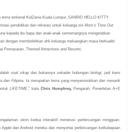
an tema terkenal KidZania Kuala Lumpur, SANRIO HELLO KITTY
nasi pendidikan dan rekreasi untuk keluarga siri
Mom’s Time Out
.
rguna kepada ibu bapa dan anak-anak sememangnya mengeratkan
ian dengan membolehkan ahli keluarga meluangkan masa berkualiti
wai Pemasaran, Themed Attractions and Resorts.
dalah soal sikap dan bukannya sekadar hubungan biologi, jadi kami
ura dan Filipina. Ia merupakan tema yang menyeronokkan dan menarik
 untuk LIFETIME
,” kata
Chris Humphrey,
Pengarah, Penerbitan
A+E
alaman skrin kedua interaktif menerusi perbincangan mingguan.
i Apple dan Android mereka dan menyertai perbincangan keibubapaan