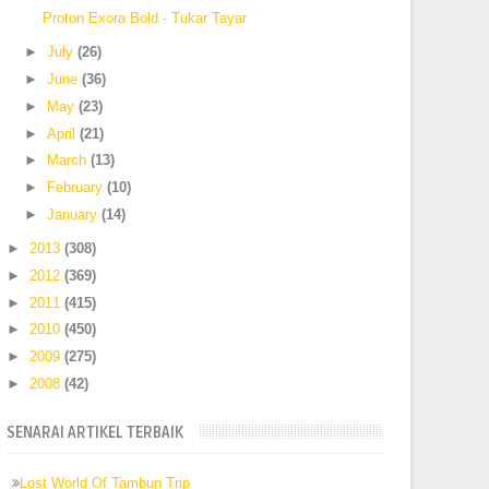
Proton Exora Bold - Tukar Tayar
►
July
(26)
►
June
(36)
►
May
(23)
►
April
(21)
►
March
(13)
►
February
(10)
►
January
(14)
►
2013
(308)
►
2012
(369)
►
2011
(415)
►
2010
(450)
►
2009
(275)
►
2008
(42)
SENARAI ARTIKEL TERBAIK
Lost World Of Tambun Trip