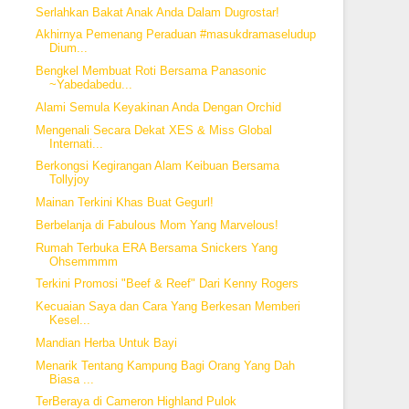
Serlahkan Bakat Anak Anda Dalam Dugrostar!
Akhirnya Pemenang Peraduan #masukdramaseludup
Dium...
Bengkel Membuat Roti Bersama Panasonic
~Yabedabedu...
Alami Semula Keyakinan Anda Dengan Orchid
Mengenali Secara Dekat XES & Miss Global
Internati...
Berkongsi Kegirangan Alam Keibuan Bersama
Tollyjoy
Mainan Terkini Khas Buat Gegurl!
Berbelanja di Fabulous Mom Yang Marvelous!
Rumah Terbuka ERA Bersama Snickers Yang
Ohsemmmm
Terkini Promosi "Beef & Reef" Dari Kenny Rogers
Kecuaian Saya dan Cara Yang Berkesan Memberi
Kesel...
Mandian Herba Untuk Bayi
Menarik Tentang Kampung Bagi Orang Yang Dah
Biasa ...
TerBeraya di Cameron Highland Pulok