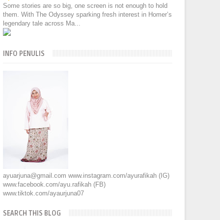
Some stories are so big, one screen is not enough to hold
them. With The Odyssey sparking fresh interest in Homer’s
legendary tale across Ma...
INFO PENULIS
ayuarjuna@gmail.com www.instagram.com/ayurafikah (IG)
www.facebook.com/ayu.rafikah (FB)
www.tiktok.com/ayaurjuna07
SEARCH THIS BLOG