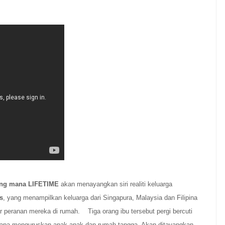
ang mana LIFETIME
akan menayangkan siri realiti keluarga
s
, yang menampilkan keluarga dari Singapura, Malaysia dan Filipina
 peranan mereka di rumah. Tiga orang ibu tersebut pergi bercuti
bapa menguruskan anak-anak dan rumah tangga. Akan ditayangkan