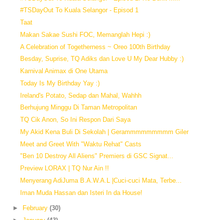
#TSDayOut To Kuala Selangor - Episod 1
Taat
Makan Sakae Sushi FOC, Memanglah Hepi :)
A Celebration of Togetherness ~ Oreo 100th Birthday
Besday, Suprise, TQ Adiks dan Love U My Dear Hubby :)
Karnival Animax di One Utama
Today Is My Birthday Yay :)
Ireland's Potato, Sedap dan Mahal, Wahhh
Berhujung Minggu Di Taman Metropolitan
TQ Cik Anon, So Ini Respon Dari Saya
My Akid Kena Buli Di Sekolah | Gerammmmmmmmm Giler
Meet and Greet With "Waktu Rehat" Casts
"Ben 10 Destroy All Aliens" Premiers di GSC Signat...
Preview LORAX | TQ Nur Ain !!
Menyerang AdiJuma B.A.W.A.L |Cuci-cuci Mata, Terbe...
Iman Muda Hassan dan Isteri In da House!
►
February
(30)