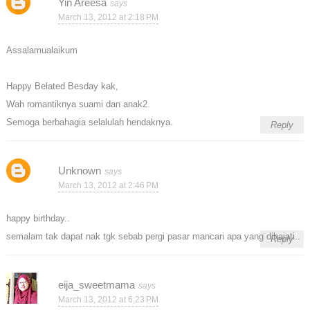
Yin Areesa
March 13, 2012 at 2:18 PM
Assalamualaikum
Happy Belated Besday kak,
Wah romantiknya suami dan anak2.
Semoga berbahagia selalulah hendaknya.
Reply
Unknown
March 13, 2012 at 2:46 PM
happy birthday..
semalam tak dapat nak tgk sebab pergi pasar mancari apa yang dihajati..
Reply
eija_sweetmama
March 13, 2012 at 6:23 PM