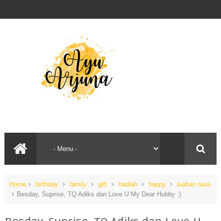
Home
birthday
family
gift
hadiah
happy
luahan rasa
Besday, Suprise, TQ Adiks dan Love U My Dear Hubby :)