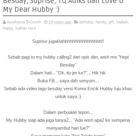
Besday, Suprise, TQ Adiks dan Love U
My Dear Hubby :)
AyuArjuna BiGoshh
14 years ago
birthday
,
family
,
gift
,
hadiah
,
happy
,
luahan rasa
Suprise jugaklahhhhhhhhhhhhhhhh!!
Sebab pagi tu my hubby calling2 dari opis dier, wish me "Hepi
Besday"
Dalam hati... "Ok, itu jer ke?"... Hik hik
Buka FB... saya dah senyum...
Sebab ada video lagu besday versi Korea Encik Hubby tuju khas
untuk saya :)
Dalam perbualan tepon...
My Hubby siap ada juga tanya2... "Ada wish apa2 ke sempena
menyambut hari tue?"
Saya memang kata "No! Takde pape"