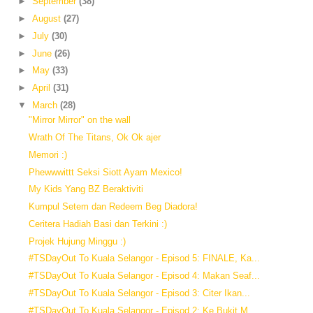
►
September
(38)
►
August
(27)
►
July
(30)
►
June
(26)
►
May
(33)
►
April
(31)
▼
March
(28)
"Mirror Mirror" on the wall
Wrath Of The Titans, Ok Ok ajer
Memori :)
Phewwwittt Seksi Siott Ayam Mexico!
My Kids Yang BZ Beraktiviti
Kumpul Setem dan Redeem Beg Diadora!
Ceritera Hadiah Basi dan Terkini :)
Projek Hujung Minggu :)
#TSDayOut To Kuala Selangor - Episod 5: FINALE, Ka...
#TSDayOut To Kuala Selangor - Episod 4: Makan Seaf...
#TSDayOut To Kuala Selangor - Episod 3: Citer Ikan...
#TSDayOut To Kuala Selangor - Episod 2: Ke Bukit M...