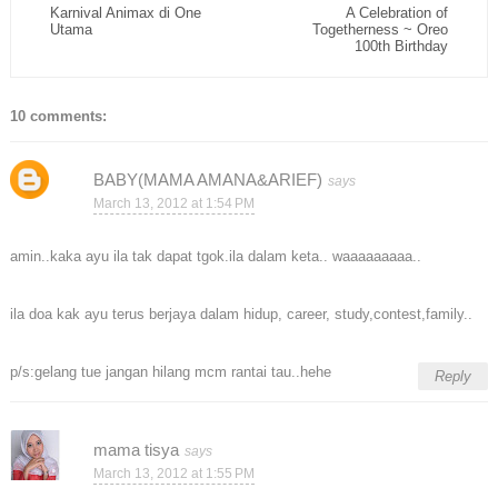
Karnival Animax di One
A Celebration of
Utama
Togetherness ~ Oreo
100th Birthday
10 comments:
BABY(MAMA AMANA&ARIEF)
March 13, 2012 at 1:54 PM
amin..kaka ayu ila tak dapat tgok.ila dalam keta.. waaaaaaaaa..
ila doa kak ayu terus berjaya dalam hidup, career, study,contest,family..
p/s:gelang tue jangan hilang mcm rantai tau..hehe
Reply
mama tisya
March 13, 2012 at 1:55 PM