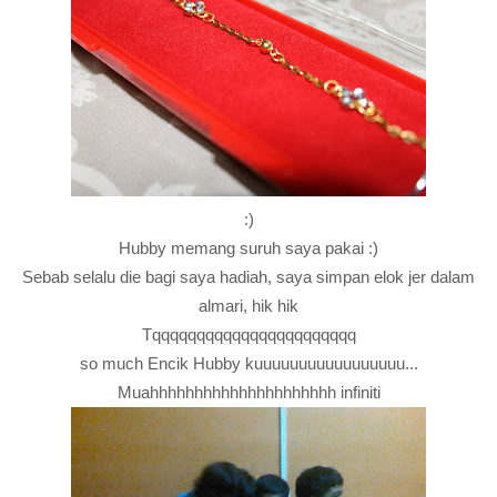
:)
Hubby memang suruh saya pakai :)
Sebab selalu die bagi saya hadiah, saya simpan elok jer dalam
almari, hik hik
Tqqqqqqqqqqqqqqqqqqqqqqq
so much Encik Hubby kuuuuuuuuuuuuuuuuu...
Muahhhhhhhhhhhhhhhhhhhhh infiniti