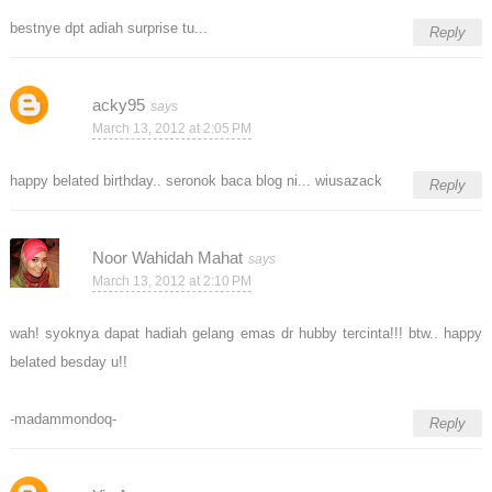
bestnye dpt adiah surprise tu...
Reply
acky95
March 13, 2012 at 2:05 PM
happy belated birthday.. seronok baca blog ni... wiusazack
Reply
Noor Wahidah Mahat
March 13, 2012 at 2:10 PM
wah! syoknya dapat hadiah gelang emas dr hubby tercinta!!! btw.. happy
belated besday u!!
-madammondoq-
Reply