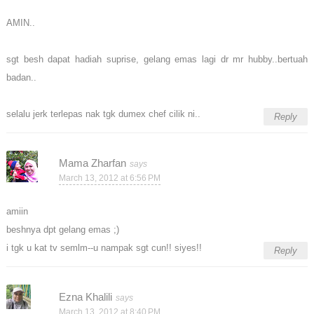
AMIN..
sgt besh dapat hadiah suprise, gelang emas lagi dr mr hubby..bertuah
badan..
selalu jerk terlepas nak tgk dumex chef cilik ni..
Reply
Mama Zharfan
March 13, 2012 at 6:56 PM
amiin
beshnya dpt gelang emas ;)
i tgk u kat tv semlm--u nampak sgt cun!! siyes!!
Reply
Ezna Khalili
March 13, 2012 at 8:40 PM