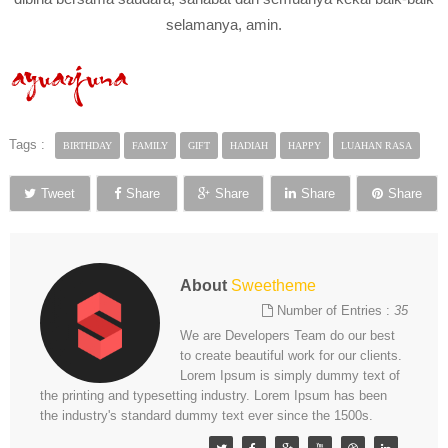
selamanya, amin.
Tags :
BIRTHDAY
FAMILY
GIFT
HADIAH
HAPPY
LUAHAN RASA
Tweet
Share
Share
Share
Share
About
Sweetheme
Number of Entries :
35
We are Developers Team do our best
to create beautiful work for our clients.
Lorem Ipsum is simply dummy text of
the printing and typesetting industry. Lorem Ipsum has been
the industry's standard dummy text ever since the 1500s.