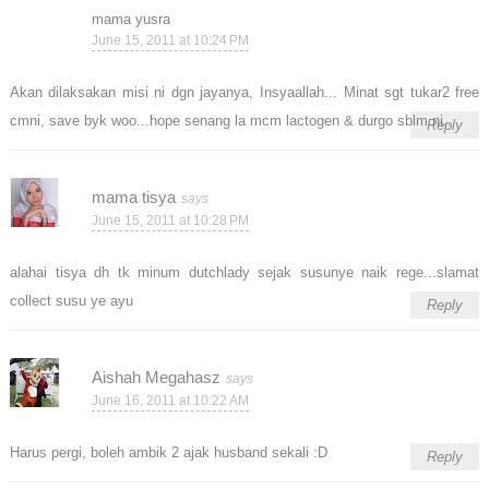
mama yusra
June 15, 2011 at 10:24 PM
Akan dilaksakan misi ni dgn jayanya, Insyaallah... Minat sgt tukar2 free
cmni, save byk woo...hope senang la mcm lactogen & durgo sblm ni..
Reply
mama tisya
June 15, 2011 at 10:28 PM
alahai tisya dh tk minum dutchlady sejak susunye naik rege...slamat
collect susu ye ayu
Reply
Aishah Megahasz
June 16, 2011 at 10:22 AM
Harus pergi, boleh ambik 2 ajak husband sekali :D
Reply