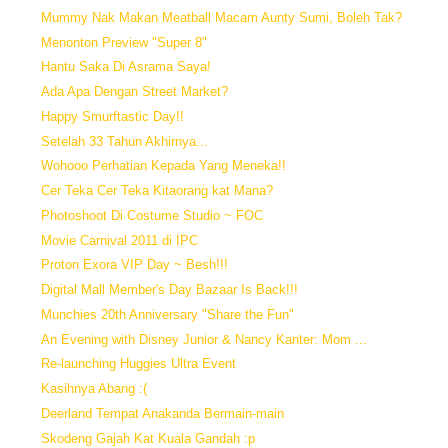
Mummy Nak Makan Meatball Macam Aunty Sumi, Boleh Tak?
Menonton Preview "Super 8"
Hantu Saka Di Asrama Saya!
Ada Apa Dengan Street Market?
Happy Smurftastic Day!!
Setelah 33 Tahun Akhirnya...
Wohooo Perhatian Kepada Yang Meneka!!
Cer Teka Cer Teka Kitaorang kat Mana?
Photoshoot Di Costume Studio ~ FOC
Movie Carnival 2011 di IPC
Proton Exora VIP Day ~ Besh!!!
Digital Mall Member's Day Bazaar Is Back!!!
Munchies 20th Anniversary "Share the Fun"
An Evening with Disney Junior & Nancy Kanter: Mom ...
Re-launching Huggies Ultra Event
Kasihnya Abang :(
Deerland Tempat Anakanda Bermain-main
Skodeng Gajah Kat Kuala Gandah :p