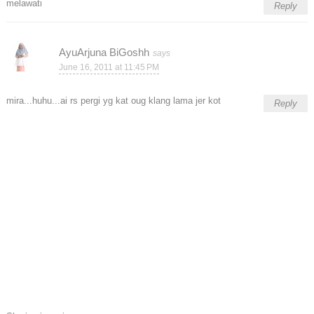
melawati
Reply
AyuArjuna BiGoshh
June 16, 2011 at 11:45 PM
mira...huhu...ai rs pergi yg kat oug klang lama jer kot
Reply