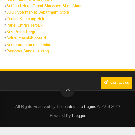
Buffet di Hotel Grand Bluewave Shah Alam
Lulu Hypermarket Department Store
Cendol Kampung Hulu
Pakej Umrah Terbaik
Sos Pasta Prego
Solusi masalah obesiti
Buat rumah tanah sendiri
Restoran Bunga Lawang
Contact us
All Rights Reserved by
Enchanted Life Begins
© 2019-2020
Powered By
Blogger