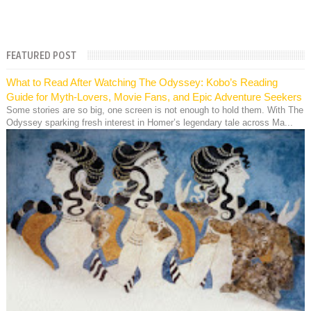
FEATURED POST
What to Read After Watching The Odyssey: Kobo’s Reading
Guide for Myth-Lovers, Movie Fans, and Epic Adventure Seekers
Some stories are so big, one screen is not enough to hold them. With The
Odyssey sparking fresh interest in Homer’s legendary tale across Ma...