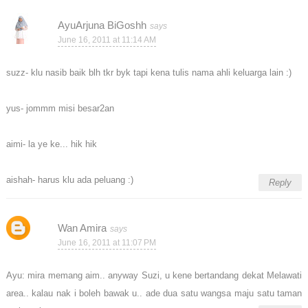
AyuArjuna BiGoshh
June 16, 2011 at 11:14 AM
suzz- klu nasib baik blh tkr byk tapi kena tulis nama ahli keluarga lain :)
yus- jommm misi besar2an
aimi- la ye ke... hik hik
aishah- harus klu ada peluang :)
Reply
Wan Amira
June 16, 2011 at 11:07 PM
Ayu: mira memang aim.. anyway Suzi, u kene bertandang dekat Melawati
area.. kalau nak i boleh bawak u.. ade dua satu wangsa maju satu taman