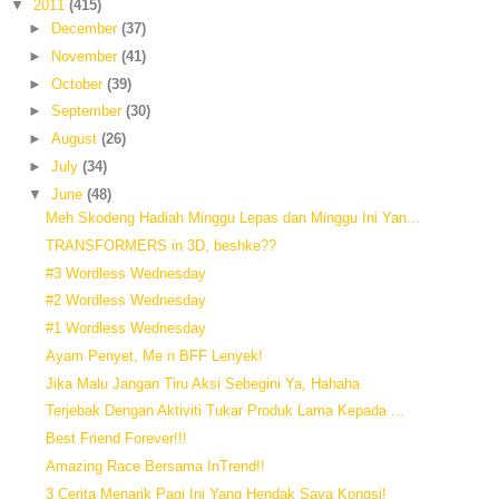
▼
2011
(415)
►
December
(37)
►
November
(41)
►
October
(39)
►
September
(30)
►
August
(26)
►
July
(34)
▼
June
(48)
Meh Skodeng Hadiah Minggu Lepas dan Minggu Ini Yan...
TRANSFORMERS in 3D, beshke??
#3 Wordless Wednesday
#2 Wordless Wednesday
#1 Wordless Wednesday
Ayam Penyet, Me n BFF Lenyek!
Jika Malu Jangan Tiru Aksi Sebegini Ya, Hahaha
Terjebak Dengan Aktiviti Tukar Produk Lama Kepada ...
Best Friend Forever!!!
Amazing Race Bersama InTrend!!
3 Cerita Menarik Pagi Ini Yang Hendak Saya Kongsi!