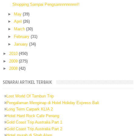
Shopping Sampai Pengsannnnnnnnn!!
►
May
(39)
►
April
(26)
►
March
(30)
►
February
(31)
►
January
(34)
►
2010
(450)
►
2009
(275)
►
2008
(42)
SENARAI ARTIKEL TERBAIK
Lost World Of Tambun Trip
Pengalaman Menginap di Hotel Holiday Express Bali
Long Term Carpark KLIA 2
Hotel Hard Rock Cafe Penang
Gold Coast Trip Australia Part 1
Gold Coast Trip Australia Part 2
Hotel murah di Shah Alam