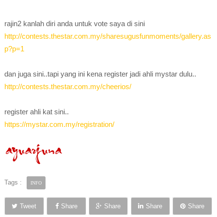
rajin2 kanlah diri anda untuk vote saya di sini
http://contests.thestar.com.my/sharesugusfunmoments/gallery.as
p?p=1
dan juga sini..tapi yang ini kena register jadi ahli mystar dulu..
http://contests.thestar.com.my/cheerios/
register ahli kat sini..
https://mystar.com.my/registration/
Tags :
INFO
Tweet
Share
Share
Share
Share