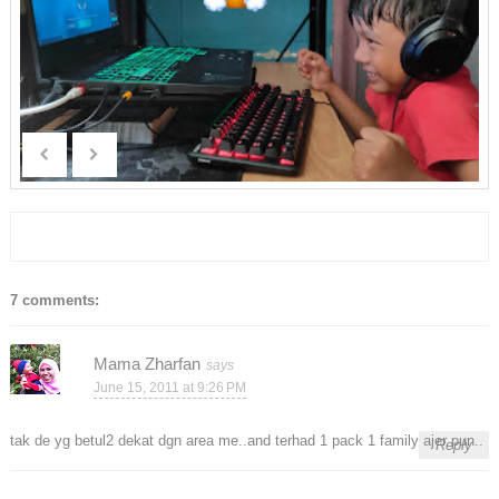
7 comments:
Mama Zharfan
June 15, 2011 at 9:26 PM
tak de yg betul2 dekat dgn area me..and terhad 1 pack 1 family ajer pun..
Reply