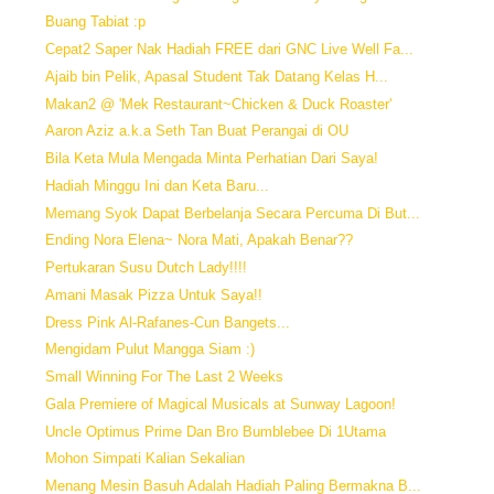
Buang Tabiat :p
Cepat2 Saper Nak Hadiah FREE dari GNC Live Well Fa...
Ajaib bin Pelik, Apasal Student Tak Datang Kelas H...
Makan2 @ 'Mek Restaurant~Chicken & Duck Roaster'
Aaron Aziz a.k.a Seth Tan Buat Perangai di OU
Bila Keta Mula Mengada Minta Perhatian Dari Saya!
Hadiah Minggu Ini dan Keta Baru...
Memang Syok Dapat Berbelanja Secara Percuma Di But...
Ending Nora Elena~ Nora Mati, Apakah Benar??
Pertukaran Susu Dutch Lady!!!!
Amani Masak Pizza Untuk Saya!!
Dress Pink Al-Rafanes-Cun Bangets...
Mengidam Pulut Mangga Siam :)
Small Winning For The Last 2 Weeks
Gala Premiere of Magical Musicals at Sunway Lagoon!
Uncle Optimus Prime Dan Bro Bumblebee Di 1Utama
Mohon Simpati Kalian Sekalian
Menang Mesin Basuh Adalah Hadiah Paling Bermakna B...