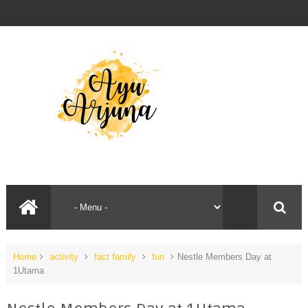
Home
activity
fact family
fun
Nestle Members Day at
1Utama