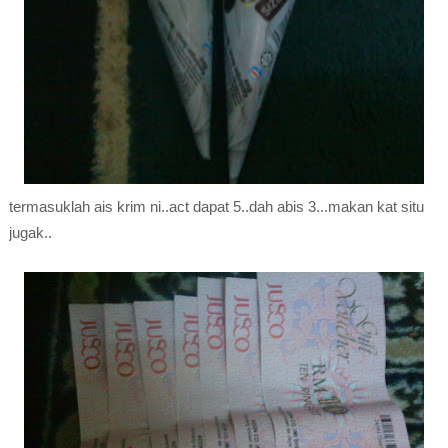
termasuklah ais krim ni..act dapat 5..dah abis 3...makan kat situ
jugak..