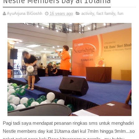
Nestle Members Day at 1Utama
AyuArjuna BiGoshh
16 years ago
activity
,
fact family
,
fun
Pagi tadi saya mendapat pesanan ringkas sms untuk menghadiri
Nestle members day kat 1Utama dari kul 7mlm hingga 9mlm...so