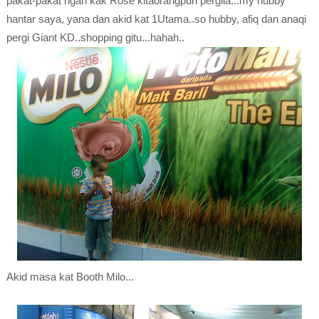
pakat-pakat ngan kak Rose kitaorangpun pergila...my hubby
hantar saya, yana dan akid kat 1Utama..so hubby, afiq dan anaqi
pergi Giant KD..shopping gitu...hahah..
Akid masa kat Booth Milo...