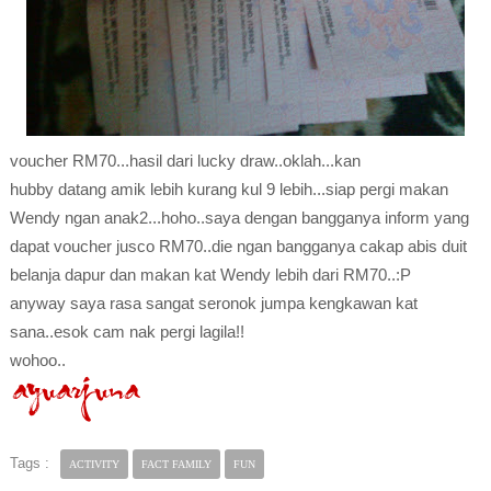
voucher RM70...hasil dari lucky draw..oklah...kan
hubby datang amik lebih kurang kul 9 lebih...siap pergi makan
Wendy ngan anak2...hoho..saya dengan bangganya inform yang
dapat voucher jusco RM70..die ngan bangganya cakap abis duit
belanja dapur dan makan kat Wendy lebih dari RM70..:P
anyway saya rasa sangat seronok jumpa kengkawan kat
sana..esok cam nak pergi lagila!!
wohoo..
Tags :
ACTIVITY
FACT FAMILY
FUN