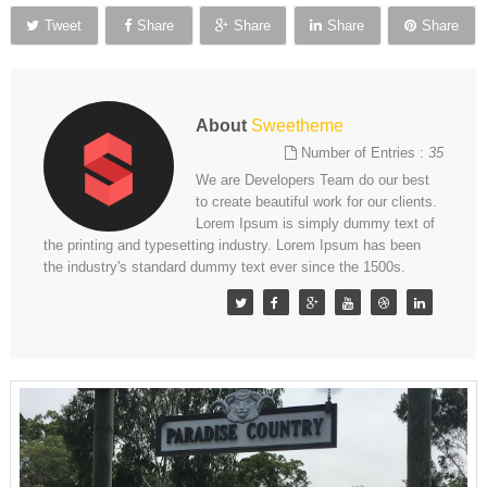
Tweet
Share
Share
Share
Share
About
Sweetheme
Number of Entries :
35
We are Developers Team do our best
to create beautiful work for our clients.
Lorem Ipsum is simply dummy text of
the printing and typesetting industry. Lorem Ipsum has been
the industry's standard dummy text ever since the 1500s.