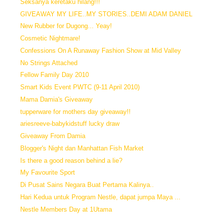
Seksanya keretaku hilang!!!
GIVEAWAY MY LIFE..MY STORIES..DEMI ADAM DANIEL
New Rubber for Dugong... Yeay!
Cosmetic Nightmare!
Confessions On A Runaway Fashion Show at Mid Valley
No Strings Attached
Fellow Family Day 2010
Smart Kids Event PWTC (9-11 April 2010)
Mama Damia's Giveaway
tupperware for mothers day giveaway!!
ariesreeve-babykidstuff lucky draw
Giveaway From Damia
Blogger's Night dan Manhattan Fish Market
Is there a good reason behind a lie?
My Favourite Sport
Di Pusat Sains Negara Buat Pertama Kalinya..
Hari Kedua untuk Program Nestle, dapat jumpa Maya ...
Nestle Members Day at 1Utama