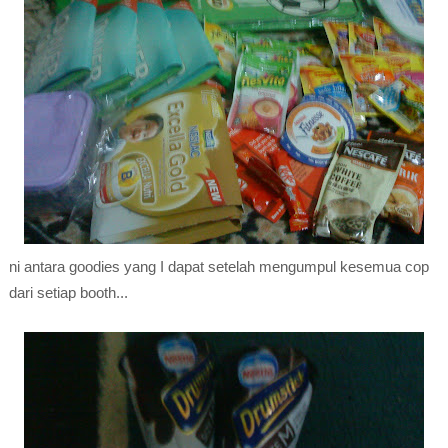
ni antara goodies yang I dapat setelah mengumpul kesemua cop
dari setiap booth...