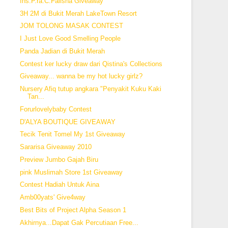
Ins.P.ra.C.Falisha Giveaway
3H 2M di Bukit Merah LakeTown Resort
JOM TOLONG MASAK CONTEST
I Just Love Good Smelling People
Panda Jadian di Bukit Merah
Contest ker lucky draw dari Qistina's Collections
Giveaway... wanna be my hot lucky girlz?
Nursery Afiq tutup angkara "Penyakit Kuku Kaki
Tan...
Forurlovelybaby Contest
D'ALYA BOUTIQUE GIVEAWAY
Tecik Tenit Tomel My 1st Giveaway
Sararisa Giveaway 2010
Preview Jumbo Gajah Biru
pink Muslimah Store 1st Giveaway
Contest Hadiah Untuk Aina
Amb00yats' Give4way
Best Bits of Project Alpha Season 1
Akhirnya...Dapat Gak Percutiaan Free...