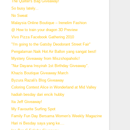
The Quilter's Bag Giveaway!
So busy lately...
No Sweat
Malaysia Online Boutique – Irenelim Fashion
@ How to train your dragon 3D Preview
Vivo Pizza Facebook Gathering 2010
"I'm going to the Gatsby Deodorant Street Fair"
Pengalaman Naik Hot Air Ballon yang sangat best!
Mystery Giveaway from Miszshopaholic!
"Nur Dayana Insyirah 1st Birthday Giveaway".
Khazis Boutique Giveaway:March
Byzura Razali's Blog Giveaway
Coloring Contest Alice in Wonderland at Mid Valley
hadiah besday dari encik hubby
Ita Jeff Giveaway!
My Favourite Surfing Spot
Family Fun Day Bersama Women's Weekly Magazine
Hari ni Besday saya yang ke....