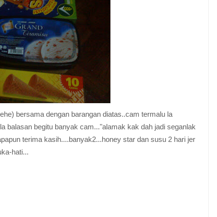
ehe) bersama dengan barangan diatas..cam termalu la
bila balasan begitu banyak cam..."alamak kak dah jadi seganlak
apun terima kasih....banyak2...honey star dan susu 2 hari jer
a-hati...