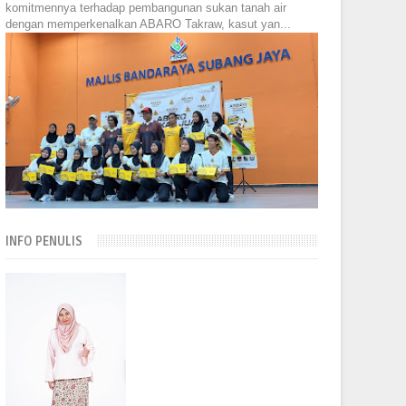
komitmennya terhadap pembangunan sukan tanah air
dengan memperkenalkan ABARO Takraw, kasut yan...
INFO PENULIS