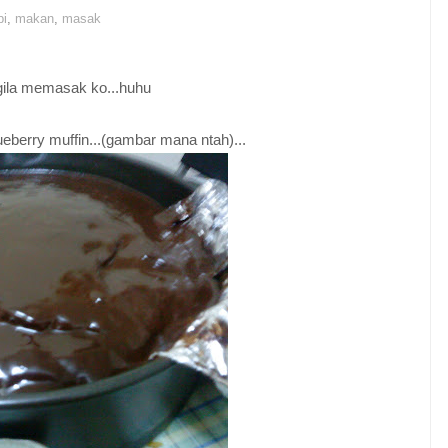
bi
,
makan
,
masak
.gila memasak ko...huhu
ueberry muffin...(gambar mana ntah)...