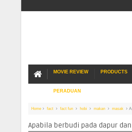
MOVIE REVIEW
PRODUCTS
PERADUAN
Home
fact
fact fun
hobi
makan
masak
A
Apabila berbudi pada dapur dan