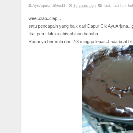
AyuArjuna BiGoshh
16 years ago
fact
,
fact fun
,
ho
wee..clap..clap...
satu pencapain yang baik dari Dapur Cik AyuArjuna..
Ikat perut lakiku abis-abisan hahaha...
Rasanya bermula dari 2-3 minggu lepas..I ada buat bl