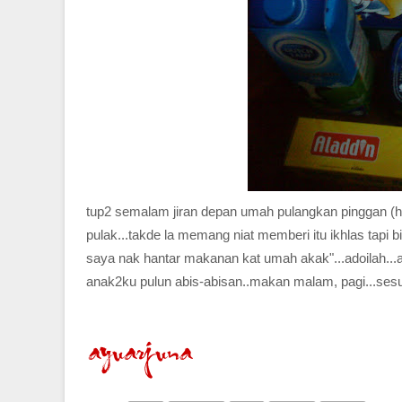
tup2 semalam jiran depan umah pulangkan pinggan (h
pulak...takde la memang niat memberi itu ikhlas tapi 
saya nak hantar makanan kat umah akak"...adoilah...ap
anak2ku pulun abis-abisan..makan malam, pagi...sesuk