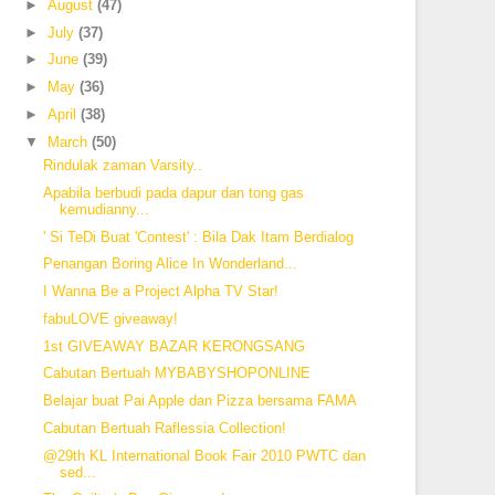
►
August
(47)
►
July
(37)
►
June
(39)
►
May
(36)
►
April
(38)
▼
March
(50)
Rindulak zaman Varsity..
Apabila berbudi pada dapur dan tong gas
kemudianny...
' Si TeDi Buat 'Contest' : Bila Dak Itam Berdialog
Penangan Boring Alice In Wonderland...
I Wanna Be a Project Alpha TV Star!
fabuLOVE giveaway!
1st GIVEAWAY BAZAR KERONGSANG
Cabutan Bertuah MYBABYSHOPONLINE
Belajar buat Pai Apple dan Pizza bersama FAMA
Cabutan Bertuah Raflessia Collection!
@29th KL International Book Fair 2010 PWTC dan
sed...