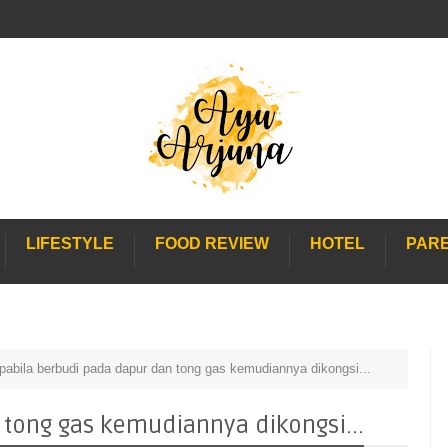
LIFESTYLE
FOOD REVIEW
HOTEL
PAR
pabila berbudi pada dapur dan tong gas kemudiannya dikongsi...
 tong gas kemudiannya dikongsi...