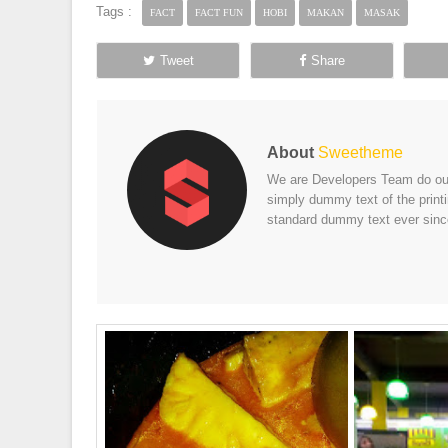
Tags :
FACT
FACT FUN
HOBI
MAKAN
MASAK
Tweet
Share
About
Sweetheme
We are Developers Team do our 
simply dummy text of the print
standard dummy text ever sinc