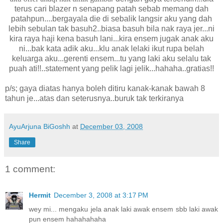
terus cari blazer n senapang patah sebab memang dah
patahpun....bergayala die di sebalik langsir aku yang dah
lebih sebulan tak basuh2..biasa basuh bila nak raya jer...ni
kira raya haji kena basuh lani...kira ensem jugak anak aku
ni...bak kata adik aku...klu anak lelaki ikut rupa belah
keluarga aku...gerenti ensem...tu yang laki aku selalu tak
puah ati!!..statement yang pelik lagi jelik...hahaha..gratias!!
p/s; gaya diatas hanya boleh ditiru kanak-kanak bawah 8
tahun je...atas dan seterusnya..buruk tak terkiranya
AyuArjuna BiGoshh
at
December 03, 2008
Share
1 comment:
Hermit
December 3, 2008 at 3:17 PM
wey mi... mengaku jela anak laki awak ensem sbb laki awak
pun ensem hahahahaha