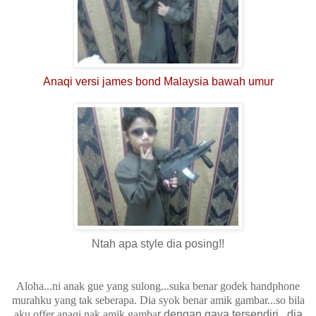
Anaqi versi james bond Malaysia bawah umur
Ntah apa style dia posing!!
Aloha...ni anak gue yang sulong...suka benar godek handphone
murahku yang tak seberapa. Dia syok benar amik gambar...so bila
aku offer anaqi nak amik gamba
r dengan gaya tersendiri...dia