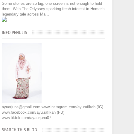
Some stories are so big, one screen is not enough to hold
them. With The Odyssey sparking fresh interest in Homer’s
legendary tale across Ma...
INFO PENULIS
ayuarjuna@gmail.com www.instagram.com/ayurafikah (IG)
www.facebook.com/ayu.rafikah (FB)
www.tiktok.com/ayaurjuna07
SEARCH THIS BLOG