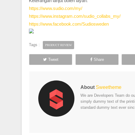
Keterangan lanjut boleh layari:
https://www.sudio.com/my/
https://www.instagram.com/sudio_collabs_my/
https://www.facebook.com/Sudiosweden
Tags :
PRODUCT REVIEW
Tweet
Share
About
Sweetheme
We are Developers Team do our 
simply dummy text of the print
standard dummy text ever sinc