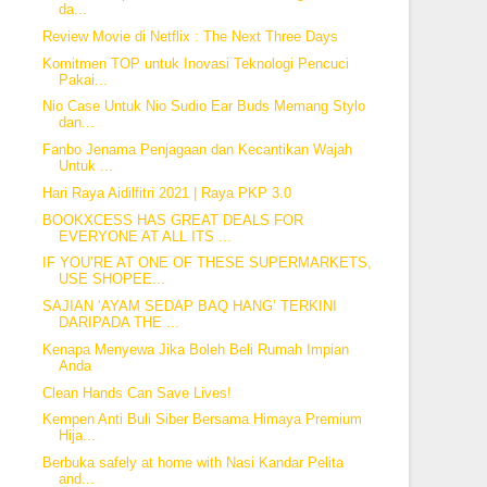
da...
Review Movie di Netflix : The Next Three Days
Komitmen TOP untuk Inovasi Teknologi Pencuci
Pakai...
Nio Case Untuk Nio Sudio Ear Buds Memang Stylo
dan...
Fanbo Jenama Penjagaan dan Kecantikan Wajah
Untuk ...
Hari Raya Aidilfitri 2021 | Raya PKP 3.0
BOOKXCESS HAS GREAT DEALS FOR
EVERYONE AT ALL ITS ...
IF YOU’RE AT ONE OF THESE SUPERMARKETS,
USE SHOPEE...
SAJIAN ‘AYAM SEDAP BAQ HANG’ TERKINI
DARIPADA THE ...
Kenapa Menyewa Jika Boleh Beli Rumah Impian
Anda
Clean Hands Can Save Lives!
Kempen Anti Buli Siber Bersama Himaya Premium
Hija...
Berbuka safely at home with Nasi Kandar Pelita
and...