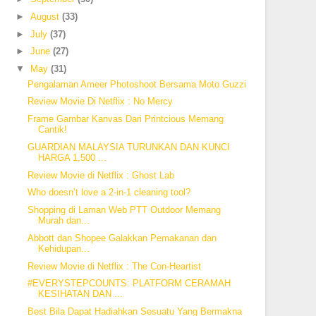
►
August
(33)
►
July
(37)
►
June
(27)
▼
May
(31)
Pengalaman Ameer Photoshoot Bersama Moto Guzzi
Review Movie Di Netflix : No Mercy
Frame Gambar Kanvas Dari Printcious Memang
Cantik!
GUARDIAN MALAYSIA TURUNKAN DAN KUNCI
HARGA 1,500 ...
Review Movie di Netflix : Ghost Lab
Who doesn’t love a 2-in-1 cleaning tool?
Shopping di Laman Web PTT Outdoor Memang
Murah dan...
Abbott dan Shopee Galakkan Pemakanan dan
Kehidupan...
Review Movie di Netflix : The Con-Heartist
#EVERYSTEPCOUNTS: PLATFORM CERAMAH
KESIHATAN DAN ...
Best Bila Dapat Hadiahkan Sesuatu Yang Bermakna