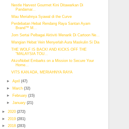
Nestle Harvest Gourmet Kini Ditawarkan Di
Pandamar...
Wau Meriahnya Syawal di the Curve
Perdebatan Hebat Rendang Raya Santan Ayam
Brand™ M...
Jom Sertai Pelbagai Aktiviti Menarik Di Cartoon Ne...
Wangian Hebat Vein Menyerlah Aura Maskulin Si Dia
THE WOLF IS BACK! AND KICKS OFF THE
“MALAYSIA TOU...
AkzoNobel Embarks on a Mission to Secure Your
Home...
VITS KAN ADA, MERIAHNYA RAYA
►
April
(47)
►
March
(32)
►
February
(15)
►
January
(21)
►
2020
(272)
►
2019
(281)
►
2018
(283)