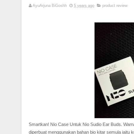
AyuArjuna BiGoshh
5 years ago
product review
Smartkan! Nio Case Untuk Nio Sudio Ear Buds. Warna 
diperbuat menggunakan bahan bio kitar semula iaitu ku