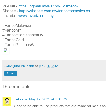
PGMall -
https://pgmall.my/Fanbo-Cosmetic-1
Shopee -
https://shopee.com.my/fanbocosmetics.os
Lazada -
www.lazada.com.my
#FanboMalaysia
#FanboMY
#FanboEffortlessbeauty
#FanboGold
#FanboPreciousWhite
AyuArjuna BiGoshh
at
May 16, 2021
Share
16 comments:
Tekkaus
May 17, 2021 at 4:34 PM
Good to be able to use products that are made for locals as