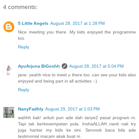
4 comments:
5 Little Angels
August 28, 2017 at 1:28 PM
Nice meeting you there. My kids enjoyed the programme
too.
Reply
AyuArjuna BiGoshh
August 28, 2017 at 5:04 PM
jane- yeahh nice to meet u there too..can see your kids also
enjoyed and being part in all activities :-)
Reply
NanyFadhly
August 29, 2017 at 1:03 PM
wahhh kak! arituh pun ade dah tanye2 pasal program ni.
Tapi tak berkesempatan pula. InshaALLAH..nanti nak try
juga hantar my kids ke sini. Seronok baca bila ade
testimonial macam akak buat ni.