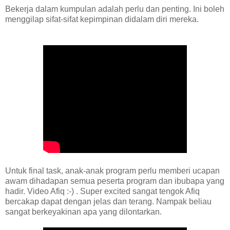
Bekerja dalam kumpulan adalah perlu dan penting. Ini boleh
menggilap sifat-sifat kepimpinan didalam diri mereka.
Untuk final task, anak-anak program perlu memberi ucapan
awam dihadapan semua peserta program dan ibubapa yang
hadir. Video Afiq :-) . Super excited sangat tengok Afiq
bercakap dapat dengan jelas dan terang. Nampak beliau
sangat berkeyakinan apa yang dilontarkan.