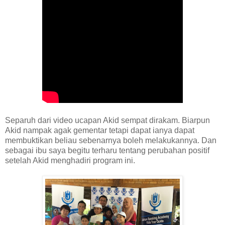
Separuh dari video ucapan Akid sempat dirakam. Biarpun
Akid nampak agak gementar tetapi dapat ianya dapat
membuktikan beliau sebenarnya boleh melakukannya. Dan
sebagai ibu saya begitu terharu tentang perubahan positif
setelah Akid menghadiri program ini.