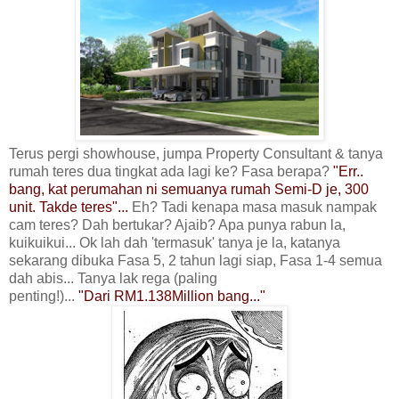
Terus pergi showhouse, jumpa Property Consultant & tanya
rumah teres dua tingkat ada lagi ke? Fasa berapa?
"Err..
bang, kat perumahan ni semuanya rumah Semi-D je, 300
unit. Takde teres"...
Eh? Tadi kenapa masa masuk nampak
cam teres? Dah bertukar? Ajaib? Apa punya rabun la,
kuikuikui... Ok lah dah 'termasuk' tanya je la, katanya
sekarang dibuka Fasa 5, 2 tahun lagi siap, Fasa 1-4 semua
dah abis... Tanya lak rega (paling
penting!)...
"Dari
RM1.138Million bang..."