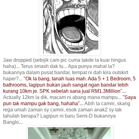
Jaw dropped (sebijik cam pic cuma takde la kuar hingus
haha)... Terus smash dak tu... Apa punya mahal la?
bukannya dalam pusat bandar, tempat ni dah kira outskirt
haper?...
"Ok la bang, tanah luas mah. Ada
5 + 1 Bedroom, 5
bathrooms, lagipun bukan jauh sangat ngan bandar lebih
kurang 10km je. SPK sebelah sana jual RM1.3Million"
...
Actually 12km la dik, macam ni abang mana mampu...
"Saya
pun tak mampu gak bang, hahaha"
...
Abih la camni, skang
rega umah zaman sy camni, esok zaman anak2 sy tak
tahulah berapa? Lagipun ni baru Semi-D bukannya
Banglo...