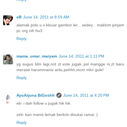
eB
June 14, 2011 at 8:59 AM
alamak polo u x klouar gambor ler... sedey... maklom pinjam
pc org nih hu3
Reply
mama_umar_maryam
June 14, 2011 at 1:11 PM
yg sugus blm lagi,nnt zt vote jugak..psl mangge ni,zt baru
merase harummanis aritu,pehhh,mcm mkn gule!
Reply
AyuArjuna BiGoshh
June 14, 2011 at 4:20 PM
eb- i dah follow u jugak hik hik
zeti- kan manis lemak berkrin disukai ramai :)
Reply