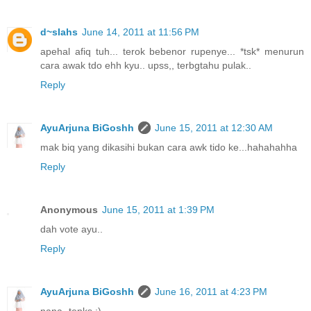
d~sIahs
June 14, 2011 at 11:56 PM
apehal afiq tuh... terok bebenor rupenye... *tsk* menurun
cara awak tdo ehh kyu.. upss,, terbgtahu pulak..
Reply
AyuArjuna BiGoshh
June 15, 2011 at 12:30 AM
mak biq yang dikasihi bukan cara awk tido ke...hahahahha
Reply
Anonymous
June 15, 2011 at 1:39 PM
dah vote ayu..
Reply
AyuArjuna BiGoshh
June 16, 2011 at 4:23 PM
nana- tenks :)