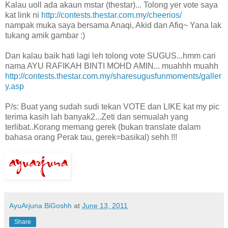
Kalau uoll ada akaun mstar (thestar)... Tolong yer vote saya
kat link ni
http://contests.thestar.com.my/cheerios/
nampak muka saya bersama Anaqi, Akid dan Afiq~ Yana lak
tukang amik gambar :)
Dan kalau baik hati lagi leh tolong vote SUGUS...hmm cari
nama AYU RAFIKAH BINTI MOHD AMIN... muahhh muahh
http://contests.thestar.com.my/sharesugusfunmoments/galler
y.asp
P/s: Buat yang sudah sudi tekan VOTE dan LIKE kat my pic
terima kasih lah banyak2...Zeti dan semualah yang
terlibat..Korang memang gerek (bukan translate dalam
bahasa orang Perak tau, gerek=basikal) sehh !!!
AyuArjuna BiGoshh
at
June 13, 2011
Share