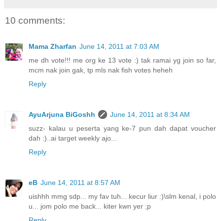
10 comments:
Mama Zharfan
June 14, 2011 at 7:03 AM
me dh vote!!! me org ke 13 vote :) tak ramai yg join so far,
mcm nak join gak, tp mls nak fish votes heheh
Reply
AyuArjuna BiGoshh
June 14, 2011 at 8:34 AM
suzz- kalau u peserta yang ke-7 pun dah dapat voucher
dah :)..ai target weekly ajo...
Reply
eB
June 14, 2011 at 8:57 AM
uishhh mmg sdp... my fav tuh... kecur liur :)\slm kenal, i polo
u... jom polo me back... kiter kwn yer ;p
Reply