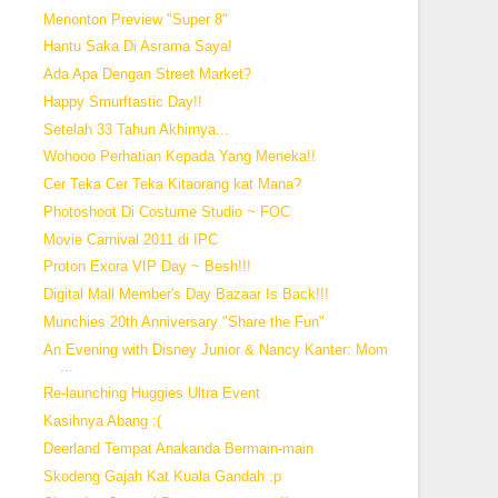
Menonton Preview "Super 8"
Hantu Saka Di Asrama Saya!
Ada Apa Dengan Street Market?
Happy Smurftastic Day!!
Setelah 33 Tahun Akhirnya...
Wohooo Perhatian Kepada Yang Meneka!!
Cer Teka Cer Teka Kitaorang kat Mana?
Photoshoot Di Costume Studio ~ FOC
Movie Carnival 2011 di IPC
Proton Exora VIP Day ~ Besh!!!
Digital Mall Member's Day Bazaar Is Back!!!
Munchies 20th Anniversary "Share the Fun"
An Evening with Disney Junior & Nancy Kanter: Mom
...
Re-launching Huggies Ultra Event
Kasihnya Abang :(
Deerland Tempat Anakanda Bermain-main
Skodeng Gajah Kat Kuala Gandah :p