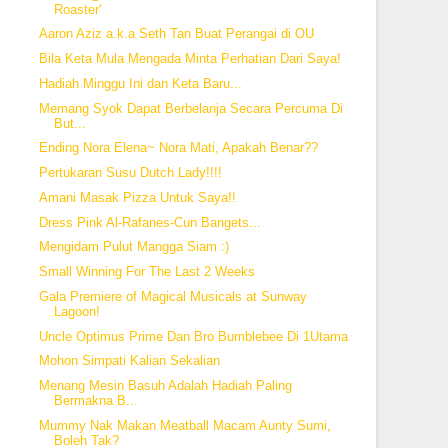
Roaster'
Aaron Aziz a.k.a Seth Tan Buat Perangai di OU
Bila Keta Mula Mengada Minta Perhatian Dari Saya!
Hadiah Minggu Ini dan Keta Baru...
Memang Syok Dapat Berbelanja Secara Percuma Di
But...
Ending Nora Elena~ Nora Mati, Apakah Benar??
Pertukaran Susu Dutch Lady!!!!
Amani Masak Pizza Untuk Saya!!
Dress Pink Al-Rafanes-Cun Bangets...
Mengidam Pulut Mangga Siam :)
Small Winning For The Last 2 Weeks
Gala Premiere of Magical Musicals at Sunway
Lagoon!
Uncle Optimus Prime Dan Bro Bumblebee Di 1Utama
Mohon Simpati Kalian Sekalian
Menang Mesin Basuh Adalah Hadiah Paling
Bermakna B...
Mummy Nak Makan Meatball Macam Aunty Sumi,
Boleh Tak?