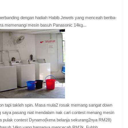
a berbanding dengan hadiah Habib Jewels yang menceah beriba-
ira memenangi mesin basuh Panasonic 14kg...
ion tapi takleh spin. Masa mula2 rosak memang sangat down
ng saya pasang niat mendalam nak cari contest menang mesin
ada pulak contest Dynamo(kena belanja sekurang2nya RM28)
 basuh 14kg yang harganya mencecah RM2k. Fuhhh