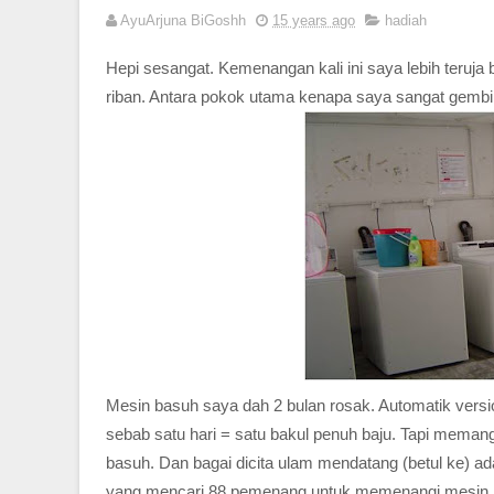
AyuArjuna BiGoshh
15 years ago
hadiah
Hepi sesangat. Kemenangan kali ini saya lebih teruj
riban. Antara pokok utama kenapa saya sangat gemb
Mesin basuh saya dah 2 bulan rosak. Automatik vers
sebab satu hari = satu bakul penuh baju. Tapi mema
basuh. Dan bagai dicita ulam mendatang (betul ke) 
yang mencari 88 pemenang untuk memenangi mesin