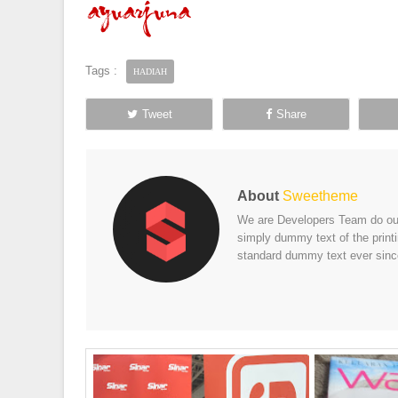
Tags :
HADIAH
Tweet
Share
About
Sweetheme
We are Developers Team do our 
simply dummy text of the print
standard dummy text ever sinc