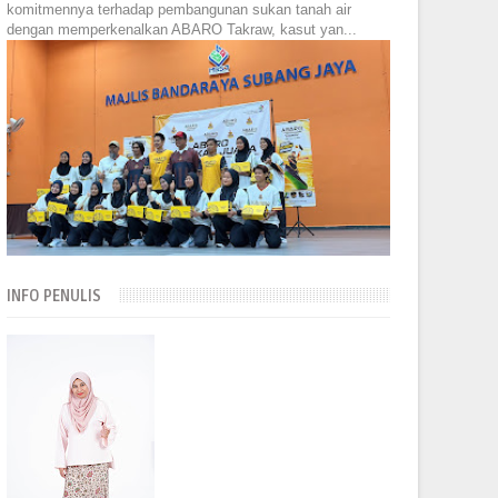
komitmennya terhadap pembangunan sukan tanah air
dengan memperkenalkan ABARO Takraw, kasut yan...
INFO PENULIS