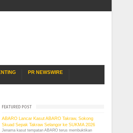
ENTING
PR NEWSWIRE
FEATURED POST
ABARO Lancar Kasut ABARO Takraw, Sokong
Skuad Sepak Takraw Selangor ke SUKMA 2026
Jenama kasut tempatan ABARO terus membuktikan