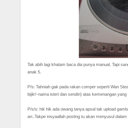
Tak abih lagi khatam baca dia punya manual. Tapi s
anak 5.
P/s: Tahniah gak pada rakan comper seperti Wan Ste
bijik!~nama isteri dan sendiri) atas kemenangan yan
P/s/s: hik hik ada owang tanya apsal tak upload gam
arr..Takpe insyaallah posting tu akan menyusul dalam