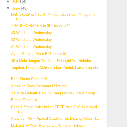
►
July
(34)
▼
June
(48)
Meh Skodeng Hadiah Minggu Lepas dan Minggu Ini
Yan...
TRANSFORMERS in 3D, beshke??
#3 Wordless Wednesday
#2 Wordless Wednesday
#1 Wordless Wednesday
Ayam Penyet, Me n BFF Lenyek!
Jika Malu Jangan Tiru Aksi Sebegini Ya, Hahaha
Terjebak Dengan Aktiviti Tukar Produk Lama Kepada
...
Best Friend Forever!!!
Amazing Race Bersama InTrend!!
3 Cerita Menarik Pagi Ini Yang Hendak Saya Kongsi!
Buang Tabiat :p
Cepat2 Saper Nak Hadiah FREE dari GNC Live Well
Fa...
Ajaib bin Pelik, Apasal Student Tak Datang Kelas H...
Makan2 @ 'Mek Restaurant~Chicken & Duck