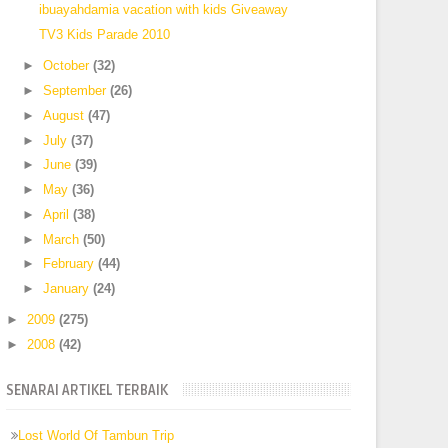
ibuayahdamia vacation with kids Giveaway
TV3 Kids Parade 2010
►
October
(32)
►
September
(26)
►
August
(47)
►
July
(37)
►
June
(39)
►
May
(36)
►
April
(38)
►
March
(50)
►
February
(44)
►
January
(24)
►
2009
(275)
►
2008
(42)
SENARAI ARTIKEL TERBAIK
Lost World Of Tambun Trip