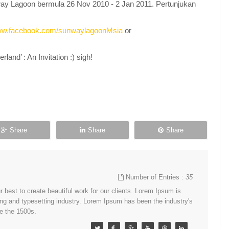
way Lagoon bermula 26 Nov 2010 - 2 Jan 2011. Pertunjukan
w.facebook.com/sunwaylagoonMsia
or
and’ : An Invitation :) sigh!
Share
Share
Share
Number of Entries :
35
best to create beautiful work for our clients. Lorem Ipsum is
ing and typesetting industry. Lorem Ipsum has been the industry's
e the 1500s.