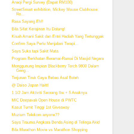
Anaqi Pergi Survey (Dapat RM100)
StreetSmart exhibition, Mickey Mouse Clubhouse:
Ro...
Rasa Sayang Eh!!
Bila Sifat Kerajinan Itu Datang!
Kisah Amani Sakit dan Entri Hadiah Yang Tertunggak
Confirm Saya Perlu Menjalani Terapi...
Saya Suka tapi Sakit Mata
Program Berkhatan Beramai-Ramai Di Masjid Negara
Menggunung Impian Blackberry Torch 9800 Dalam
Geng...
Terjunan Tiruk Gaya Bebas Asal Boleh
@ Daiso Japan Haitt!
1 1/2 Jam Aktiviti Seorang Ibu + 5 Anaknya
MIC Deepavali Open House di PWTC
Kasut Tumit Tinggi 1st Giveaway
Muzium Telekom anyone??
Saya Trauma Angkara Benda Asing di Telinga Akid
Bila Marathon Movie vs Marathon Shopping