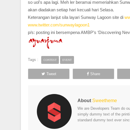
so uol's apa lagi. Meh ler beramai memeriahkan Sun
akan diadakan setiap hari kecuali hari Selasa.
Keterangan lanjut sila layari Sunway Lagoon site di
ww
www.twitter.com/sunwaylagoon1
p/s: posting ini bersempena AMBP’s ‘Discovering Neverl
Tags :
CONTEST
EVENT
Tweet
Share
About
Sweetheme
We are Developers Team do our 
simply dummy text of the print
standard dummy text ever sinc