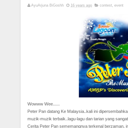
AyuArjuna BiGoshh
16 years ago
contest
,
event
Wowww Wee......
Peter Pan datang Ke Malaysia..kali ini dipersembahk
muzik-muzik terbaik..lagu-lagu dan tarian yang sang
Cerita Peter Pan sememangnya terkenal berzaman, in