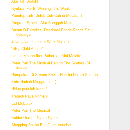
Aku Tak Bodoh!!
Syukran For lil' Winning This Week
Penutup Entri Untuk Cuti-Cuti di Melaka :)
Program Splash, Aku Sungguh Malu..
Dusun D-Paradise~Destinasi Ronda-Ronda Satu
Keluarga
Jalan-jalan di Jonker Walk Melaka
“Stop Child Abuse”
Lai Lai Makan Ikan Bakar kat Alai Melaka..
Peter Pan The Musical Behind The Scenes (Di
Sebali...
Rompakan Di Stesen Shell - Hari Ini Dalam Sejarah
Entri Hadiah Minggu Ini.. :)
Hidup perlulah kreatif
Tragedi Raya Korban!
Eid Mubarak
Peter Pan The Musical
Bubba Gump...Nyum Nyum
Shopping Sakan Bila Guna Voucher