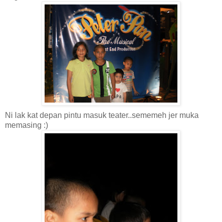
Ni lak kat depan pintu masuk teater..sememeh jer muka
memasing :)