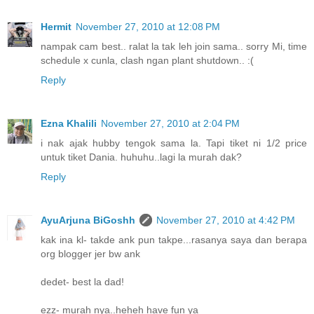
Hermit
November 27, 2010 at 12:08 PM
nampak cam best.. ralat la tak leh join sama.. sorry Mi, time
schedule x cunla, clash ngan plant shutdown.. :(
Reply
Ezna Khalili
November 27, 2010 at 2:04 PM
i nak ajak hubby tengok sama la. Tapi tiket ni 1/2 price
untuk tiket Dania. huhuhu..lagi la murah dak?
Reply
AyuArjuna BiGoshh
November 27, 2010 at 4:42 PM
kak ina kl- takde ank pun takpe...rasanya saya dan berapa
org blogger jer bw ank
dedet- best la dad!
ezz- murah nya..heheh have fun ya