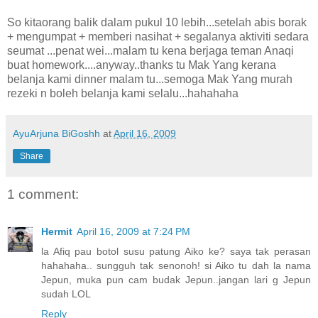
So kitaorang balik dalam pukul 10 lebih...setelah abis borak
+ mengumpat + memberi nasihat + segalanya aktiviti sedara
seumat ...penat wei...malam tu kena berjaga teman Anaqi
buat homework....anyway..thanks tu Mak Yang kerana
belanja kami dinner malam tu...semoga Mak Yang murah
rezeki n boleh belanja kami selalu...hahahaha
AyuArjuna BiGoshh
at
April 16, 2009
Share
1 comment:
Hermit
April 16, 2009 at 7:24 PM
la Afiq pau botol susu patung Aiko ke? saya tak perasan
hahahaha.. sungguh tak senonoh! si Aiko tu dah la nama
Jepun, muka pun cam budak Jepun..jangan lari g Jepun
sudah LOL
Reply