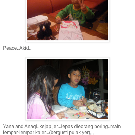
Peace..Akid...
Yana and Anaqi..kejap jer...lepas dieorang boring..main
lempar-lempar kaler...(bergusti pulak yer),,,