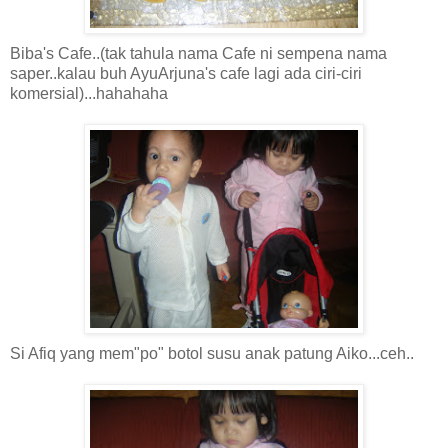
Biba's Cafe..(tak tahula nama Cafe ni sempena nama
saper..kalau buh AyuArjuna's cafe lagi ada ciri-ciri
komersial)...hahahaha
Si Afiq yang mem"po" botol susu anak patung Aiko...ceh..