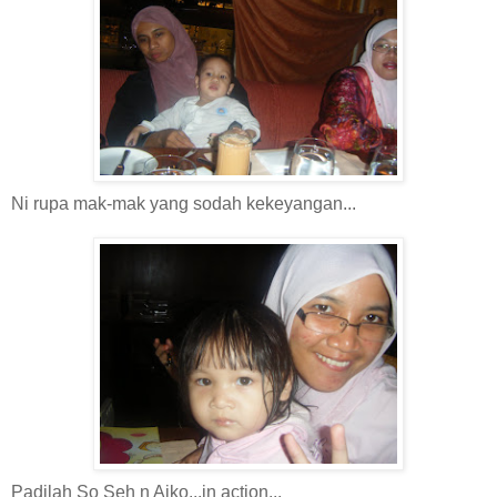
Ni rupa mak-mak yang sodah kekeyangan...
Padilah So Seh n Aiko...in action...