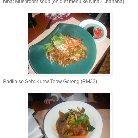
nina: Mushroom soup (on diet menu ke Nina?...hahaha)
Padila so Seh: Kuew Teow Goreng (RM33)