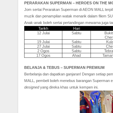
PERARAKAN SUPERMAN – HEROES ON THE M
Jom sertai Perarakan Superman di AEON MALL terpil
muzik dan penampilan watak menarik dalam filem 
Anak-anak boleh sertai pertandingan mewarna juga ta
Tarikh
Hari
12 Julai
Sabtu
Bukit
Cher
19
Julai
Sabtu
Kula
27
Julai
Sabtu
Cher
2 Ogos
Sabtu
Tebra
17 Ogos
Ahad
Taman 
BELANJA & TEBUS – SUPERMAN PREMIUM
Berbelanja dan dapatkan ganjaran! Dengan setiap pe
MALL, pembeli boleh menebus barangan Superman ek
designed
yang direka khas untuk kempen ini.