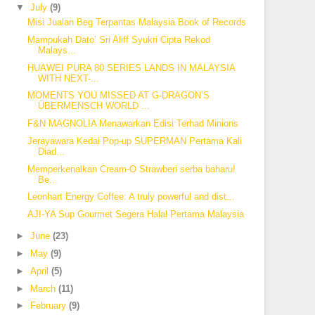
▼
July
(9)
Misi Jualan Beg Terpantas Malaysia Book of Records
Mampukah Dato’ Sri Aliff Syukri Cipta Rekod
Malays...
HUAWEI PURA 80 SERIES LANDS IN MALAYSIA
WITH NEXT-...
MOMENTS YOU MISSED AT G‑DRAGON’S
ÜBERMENSCH WORLD ...
F&N MAGNOLIA Menawarkan Edisi Terhad Minions
Jerayawara Kedai Pop-up SUPERMAN Pertama Kali
Diad...
Memperkenalkan Cream-O Strawberi serba baharu!
Be...
Leonhart Energy Coffee: A truly powerful and dist...
AJI-YA Sup Gourmet Segera Halal Pertama Malaysia
►
June
(23)
►
May
(9)
►
April
(5)
►
March
(11)
►
February
(9)