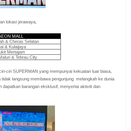
dan lokasi jerawaya,
AEON MALL
dah & Cheras Selatan
lai & Kulaijaya
ukit Mertajam
aluri & Tebrau City
ciri-ciri SUPERMAN yang mempunyai kekuatan luar biasa,
a tidak langsung membawa pengunjung melangkah ke dunia
 dapatkan barangan eksklusif, menyertai aktiviti dan