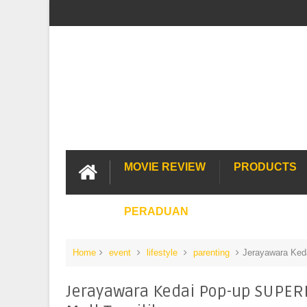
MOVIE REVIEW
PRODUCTS
PERADUAN
Home
event
lifestyle
parenting
Jerayawara Ked
Jerayawara Kedai Pop-up SUPER