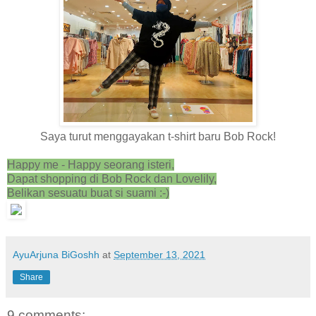
Saya turut menggayakan t-shirt baru Bob Rock!
Happy me - Happy seorang isteri,
Dapat shopping di Bob Rock dan Lovelily,
Belikan sesuatu buat si suami :-)
AyuArjuna BiGoshh
at
September 13, 2021
Share
9 comments: