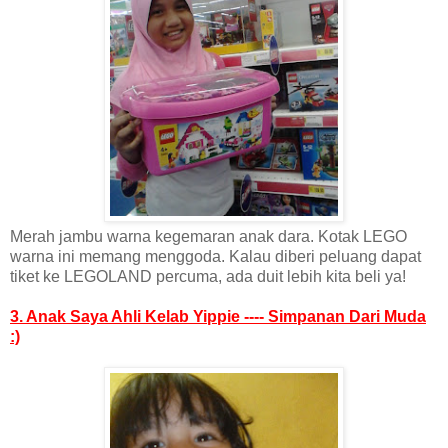
Merah jambu warna kegemaran anak dara. Kotak LEGO
warna ini memang menggoda. Kalau diberi peluang dapat
tiket ke LEGOLAND percuma, ada duit lebih kita beli ya!
3. Anak Saya Ahli Kelab Yippie ---- Simpanan Dari Muda
:)