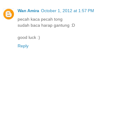
Wan Amira
October 1, 2012 at 1:57 PM
pecah kaca pecah tong
sudah baca harap gantung :D
good luck :)
Reply