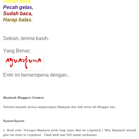
Pecah kaca,
Pecah gelas,
Sudah baca,
Harap balas.
Sekian, terima kasih.
Yang Benar;
Entri ini bersempena dengan..
Maybank Bloggers Contest
Terbuka kepada semua warganegara Malaysia dan dah tentu lah Blogger kan.
Syarat-Syarat :
1. Buat entri "Kenapa Maybank perlu bagi saya tiket ke Legoland | Why Maybank should
give me ticket to Legoland . Tidak lebih dari 500 patah perkataan.