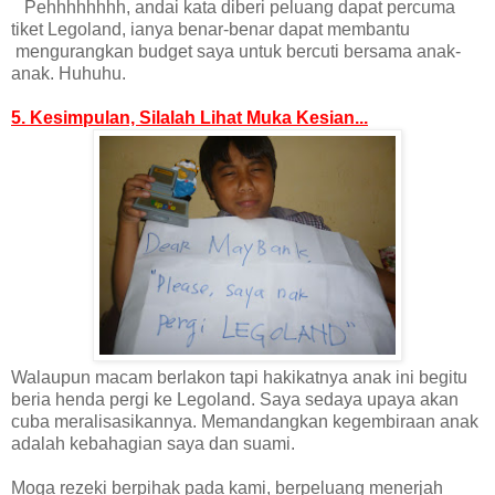
Pehhhhhhhh, andai kata diberi peluang dapat percuma
tiket Legoland, ianya benar-benar dapat membantu
mengurangkan budget saya untuk bercuti bersama anak-
anak. Huhuhu.
5. Kesimpulan, Silalah Lihat Muka Kesian...
Walaupun macam berlakon tapi hakikatnya anak ini begitu
beria henda pergi ke Legoland. Saya sedaya upaya akan
cuba meralisasikannya. Memandangkan kegembiraan anak
adalah kebahagian saya dan suami.
Moga rezeki berpihak pada kami, berpeluang menerjah