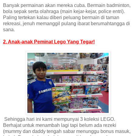
Banyak permainan akan mereka cuba. Bermain badminton,
bola sepak serta olahraga (main kejar-kejar, police entri).
Paling tertekan kalau diberi peluang bermain di taman
rekreasi, jenuh memanggil pulang ibarat berumahtangga di
sana.
2. Anak-anak Peminat Lego Yang Tegar!
Sehingga hari ini kami mempunyai 3 koleksi LEGO.
Berhajat untuk menambah lagi tapi belum ada rezeki
(mummy dan daddy tengah sabar menunggu bonus masuk,