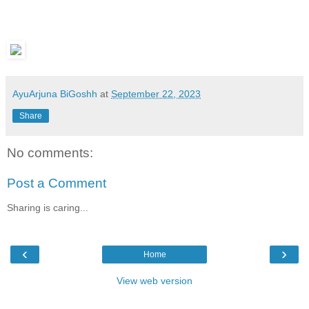
AyuArjuna BiGoshh
at
September 22, 2023
Share
No comments:
Post a Comment
Sharing is caring...
‹
›
Home
View web version