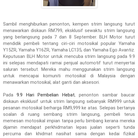
Sambil menghiburkan penonton, kempen strim langsung turut
menawarkan diskaun RM799, eksklusif sewaktu strim langsung
yang berlangsung pada 7 dan 8 September. BLH Motor turut
mendidik pembeli tentang ciri-ciri motosikal popular Yamaha
Y15ZR, Yamaha Y16ZR, Yamaha LC135, dan Yamaha Ego Avantiz.
Keputusan BLH Motor untuk mencuba strim langsung pada 9.9
ini selepas mendapati ramai penjual automotif turut menyertai
saluran tersebut. Mereka mahu menggunakan strim langsung
untuk mencapai komuniti motosikal di Malaysia dengan
menawarkan motosikal, alat ganti dan aksesori.
Pada
9.9 Hari Pembelian Hebat
, penonton sambar baucar
diskaun eksklusif untuk strim langsung sebanyak RM999 untuk
pesanan motosikal berharga RM9,999 ke atas. Selepas bertanya
soalan di ruang sembang strim langsung, pembeli terus
memesan motosikal impian tanpa perlu bimbang kerana mereka
dijamin mendapat perkhidmatan lepas jualan seperti tunda
percuma dan khidmat nasihat sama dengan kedai fizikal