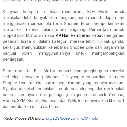
BLH Motor di atas pencapaian hebat untuk 9.9!” katanya.
Kejayaan kempen ini telah mendorong BLH Motor untuk
melakukan lebih banyak strim langsung pada masa hadapan dan
menggunakan ciri-ciri platform Shopee terus memperkenalkan
motosikal mereka dalam strim langsung. Permintaan untuk
moped BLH Motor semasa
9.9 Hari Pembelian Hebat
mengatasi
pesanan biasa di dalam kategori mereka lebih 15 kali ganda,
sekaligus menunjukkan kehebatan Shopee Live dan bagaimana
penjual boleh menggunakannya untuk mengembangkan
perniagaan.
Sementara itu, BLH Motor menzahirkan penghargaan mereka
terhadap penyokong Shopee 9.9 yang membuatkan kempen
Shopee Live mereka suatu pengalaman yang menyeronokkan.
Syarikat ini kekal berdedikasi untuk menjadi pengedar motorsikal
boleh dipercayai untuk pelbagai jenis jenama seperti Yamaha,
Honda, SYM, Benelli, Modenas dan WMoto, menyediakan khidmat
dan pembaikan serta alat ganti.
*Kedai Shopee BLH Motor:
https://shopee.com.my/blhmotor