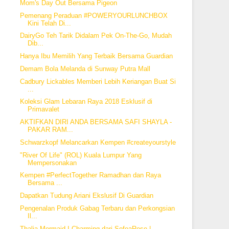
Mom's Day Out Bersama Pigeon
Pemenang Peraduan #POWERYOURLUNCHBOX
Kini Telah Di...
DairyGo Teh Tarik Didalam Pek On-The-Go, Mudah
Dib...
Hanya Ibu Memilih Yang Terbaik Bersama Guardian
Demam Bola Melanda di Sunway Putra Mall
Cadbury Lickables Memberi Lebih Keriangan Buat Si
...
Koleksi Glam Lebaran Raya 2018 Esklusif di
Primavalet
AKTIFKAN DIRI ANDA BERSAMA SAFI SHAYLA -
PAKAR RAM...
Schwarzkopf Melancarkan Kempen #createyourstyle
"River Of Life" (ROL) Kuala Lumpur Yang
Mempersonakan
Kempen #PerfectTogether Ramadhan dan Raya
Bersama ...
Dapatkan Tudung Ariani Ekslusif Di Guardian
Pengenalan Produk Gabag Terbaru dan Perkongsian
Il...
Thalia Mermaid I Charming dari SofeaRose |