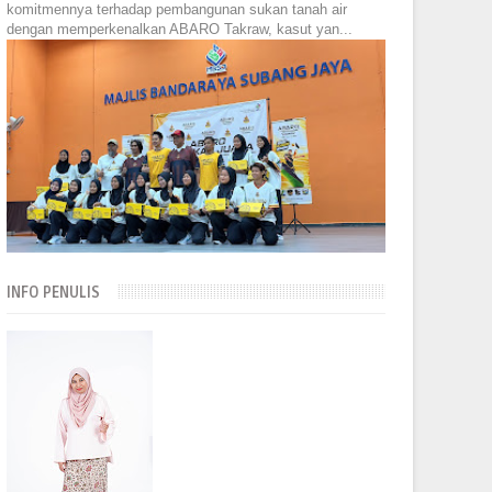
komitmennya terhadap pembangunan sukan tanah air
dengan memperkenalkan ABARO Takraw, kasut yan...
INFO PENULIS