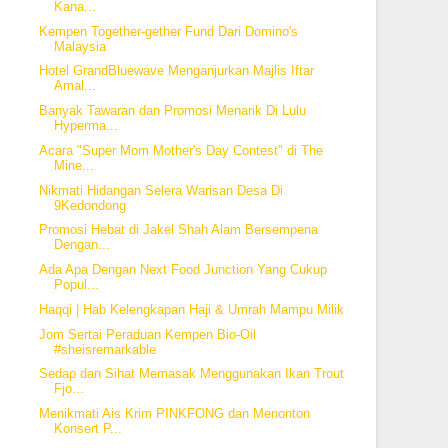
Kana...
Kempen Together-gether Fund Dari Domino's
Malaysia
Hotel GrandBluewave Menganjurkan Majlis Iftar
Amal...
Banyak Tawaran dan Promosi Menarik Di Lulu
Hyperma...
Acara "Super Mom Mother's Day Contest" di The
Mine...
Nikmati Hidangan Selera Warisan Desa Di
9Kedondong
Promosi Hebat di Jakel Shah Alam Bersempena
Dengan...
Ada Apa Dengan Next Food Junction Yang Cukup
Popul...
Haqqi | Hab Kelengkapan Haji & Umrah Mampu Milik
Jom Sertai Peraduan Kempen Bio-Oil
#sheisremarkable
Sedap dan Sihat Memasak Menggunakan Ikan Trout
Fjo...
Menikmati Ais Krim PINKFONG dan Menonton
Konsert P...