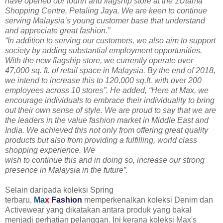
have opened our fourth and flagship store at the 1Utama
Shopping Centre, Petaling Jaya. We are keen to continue
serving Malaysia’s young customer base that understand
and appreciate great fashion.”
“In addition to serving our customers, we also aim to support
society by adding substantial employment opportunities.
With the new flagship store, we currently operate over
47,000 sq. ft. of retail space in Malaysia. By the end of 2018,
we intend to increase this to 120,000 sq.ft. with over 200
employees across 10 stores”. He added, “Here at Max, we
encourage individuals to embrace their individuality to bring
out their own sense of style. We are proud to say that we are
the leaders in the value fashion market in Middle East and
India. We achieved this not only from offering great quality
products but also from providing a fulfilling, world class
shopping experience. We
wish to continue this and in doing so, increase our strong
presence in Malaysia in the future”.
Selain daripada koleksi Spring
terbaru,
Ma
x
Fashion
memperkenalkan koleksi Denim dan
Activewear yang dikatakan antara produk yang bakal
menjadi perhatian pelanggan. Ini kerana koleksi Max's