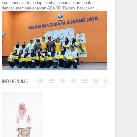
komitmennya terhadap pembangunan sukan tanah air
dengan memperkenalkan ABARO Takraw, kasut yan...
INFO PENULIS