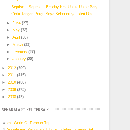
Seprise... Seprise... Besday Kek Untuk Uncle Pary!
Cinta Jangan Pergi, Saya Sebenarnya Isteri Dia
►
June
(27)
►
May
(32)
►
April
(30)
►
March
(33)
►
February
(27)
►
January
(28)
►
2012
(369)
►
2011
(415)
►
2010
(450)
►
2009
(275)
►
2008
(42)
SENARAI ARTIKEL TERBAIK
Lost World Of Tambun Trip
Pengalaman Menginap di Hotel Holiday Express Bali