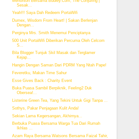
Menonton Bersama Budiey.Com, The Conjuring |
Sesak...
Yeah!!! Saya Dah Redeem PortaWifi
Dumex, Wisdom From Heart! | Sakan Berlenjan
Dengan...
Perginya Mrs. Smith Menemui Penciptanya
500 Unit PortaWifi Diberikan Percuma Oleh Celcom
S...
Bila Blogger Tunjuk Skil Masak dan Terglamer
Kejap...
Hangin Dengan Saman Dari PDRM Yang Ntah Pape!
Feveretku, Makan Time Sahur
Esse Gives Back : Charity Event
Buka Puasa Sambil Berpiknik, Feeling2 Duk
Obersea!...
Listerine Green Tea, Yang Tekini Untuk Gigi Tanpa ...
Sothys, Pakar Penjagaan Kulit Anda!
Sekian Lama Kegersangan, Akhirnya...
Berbuka Puasa Bersama Warga Tua Dari Rumah
Ikhlas ...
Azam Raya Bersama Watsons Bersama Faizal Tahir,