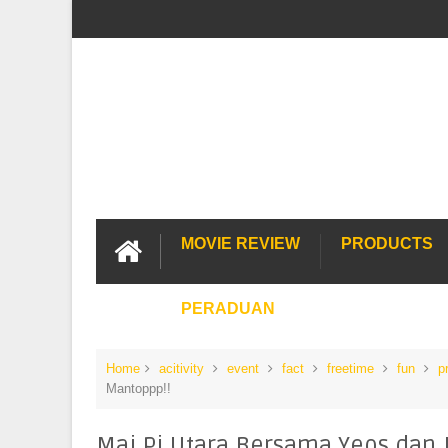
MOVIE REVIEW
PRODUCTS
PERADUAN
Home
acitivity
event
fact
freetime
fun
p
Mantoppp!!
Mai Pi Utara Bersama Yeos dan J