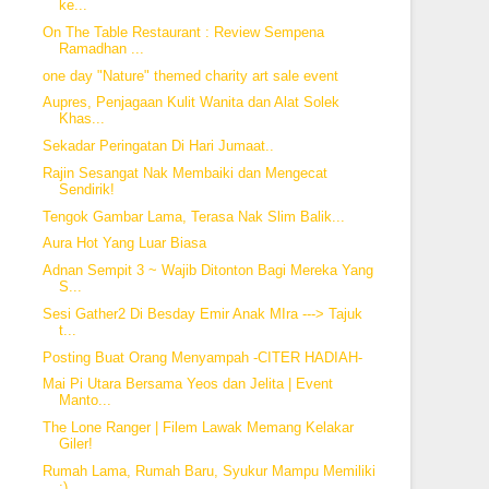
ke...
On The Table Restaurant : Review Sempena
Ramadhan ...
one day "Nature" themed charity art sale event
Aupres, Penjagaan Kulit Wanita dan Alat Solek
Khas...
Sekadar Peringatan Di Hari Jumaat..
Rajin Sesangat Nak Membaiki dan Mengecat
Sendirik!
Tengok Gambar Lama, Terasa Nak Slim Balik...
Aura Hot Yang Luar Biasa
Adnan Sempit 3 ~ Wajib Ditonton Bagi Mereka Yang
S...
Sesi Gather2 Di Besday Emir Anak MIra ---> Tajuk
t...
Posting Buat Orang Menyampah -CITER HADIAH-
Mai Pi Utara Bersama Yeos dan Jelita | Event
Manto...
The Lone Ranger | Filem Lawak Memang Kelakar
Giler!
Rumah Lama, Rumah Baru, Syukur Mampu Memiliki
:)