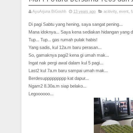
AyuArjuna BiGoshh
13 years ago
acitivity
,
event
,
f
Di pagi Sabtu yang hening, saya sangat pening...
Mana idoknya... Saya kena sediakan hidangan yang di
Tup... Tup... gas rumah pulak habis!
Yang sadis, kul 12a.m baru perasan...
So, gamaknya pagi2 kena gi umah mak...
Ingat nak pergi awal dalam kul 5 pagi...
Last2 kul 7a.m baru sampai umah mak...
Berdesuppppppppp kat dapur...
Ngam2 8.30a.m siap belako...
Legoooooo...