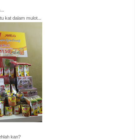
..
u kat dalam mulot...
ehlah kan?