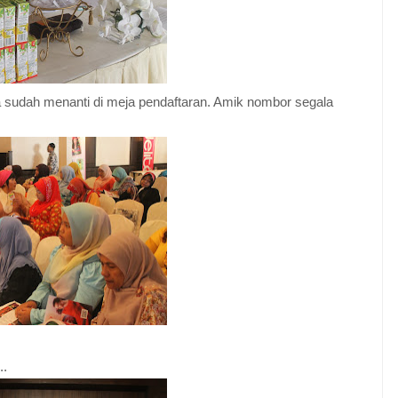
ta sudah menanti di meja pendaftaran. Amik nombor segala
..