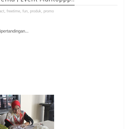
act
,
freetime
,
fun
,
produk
,
promo
pertandingan...