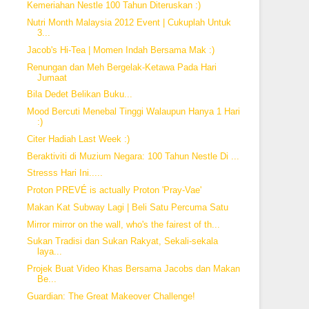
Kemeriahan Nestle 100 Tahun Diteruskan :)
Nutri Month Malaysia 2012 Event | Cukuplah Untuk
3...
Jacob's Hi-Tea | Momen Indah Bersama Mak :)
Renungan dan Meh Bergelak-Ketawa Pada Hari
Jumaat
Bila Dedet Belikan Buku...
Mood Bercuti Menebal Tinggi Walaupun Hanya 1 Hari
:)
Citer Hadiah Last Week :)
Beraktiviti di Muzium Negara: 100 Tahun Nestle Di ...
Stresss Hari Ini.....
Proton PREVÉ is actually Proton 'Pray-Vae'
Makan Kat Subway Lagi | Beli Satu Percuma Satu
Mirror mirror on the wall, who's the fairest of th...
Sukan Tradisi dan Sukan Rakyat, Sekali-sekala
laya...
Projek Buat Video Khas Bersama Jacobs dan Makan
Be...
Guardian: The Great Makeover Challenge!