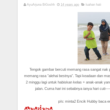
AyuArjuna BiGoshh
14 years ago
luahan hati
Tengok gambar bercuti memang rasa sangat nak pe
memang rasa "alehai bestnya". Tapi keadaan dan m
2 minggu lagi untuk habiskan kelas + anak-anak ya
jalan. Cuma hari ini sebabnya ianya hari cuti--
p/s: minta2 Encik Hubby baca e