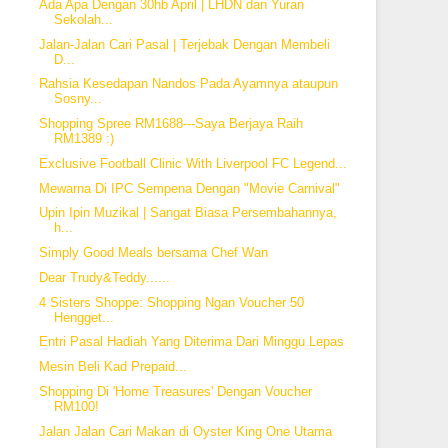
Ada Apa Dengan 30hb April | LHDN dan Yuran
Sekolah...
Jalan-Jalan Cari Pasal | Terjebak Dengan Membeli
D...
Rahsia Kesedapan Nandos Pada Ayamnya ataupun
Sosny...
Shopping Spree RM1688---Saya Berjaya Raih
RM1389 :)
Exclusive Football Clinic With Liverpool FC Legend...
Mewarna Di IPC Sempena Dengan "Movie Carnival"
Upin Ipin Muzikal | Sangat Biasa Persembahannya,
h...
Simply Good Meals bersama Chef Wan
Dear Trudy&Teddy......
4 Sisters Shoppe: Shopping Ngan Voucher 50
Hengget...
Entri Pasal Hadiah Yang Diterima Dari Minggu Lepas
Mesin Beli Kad Prepaid...
Shopping Di 'Home Treasures' Dengan Voucher
RM100!
Jalan Jalan Cari Makan di Oyster King One Utama