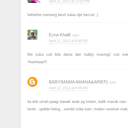
April 11, 2012 at 12:03 PM
hehehhe memang besh kalau dpt bercuti :)
Ezna Khalili
April 11, 2012 at 9:46 PM
Me suka cuti bila dania dan hubby masing2 cuti seko
Yeeehaaa!!!
BABY(MAMA AMANA&ARIEF)
April 12, 2012 at 8:39 AM
ila dok umah paagi bawak anak pg kolam, balik masak nasi 
tenet , update belog , sambil sidai kain, malam uruskan mak