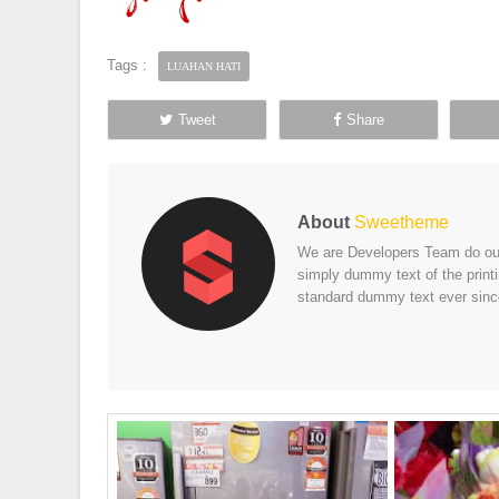
Tags :
LUAHAN HATI
Tweet
Share
About
Sweetheme
We are Developers Team do our 
simply dummy text of the print
standard dummy text ever sinc