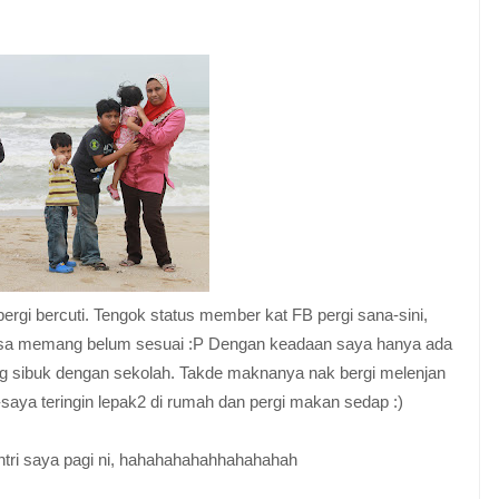
rgi bercuti. Tengok status member kat FB pergi sana-sini,
asa memang belum sesuai :P Dengan keadaan saya hanya ada
ng sibuk dengan sekolah. Takde maknanya nak bergi melenjan
--saya teringin lepak2 di rumah dan pergi makan sedap :)
ntri saya pagi ni, hahahahahahhahahahah