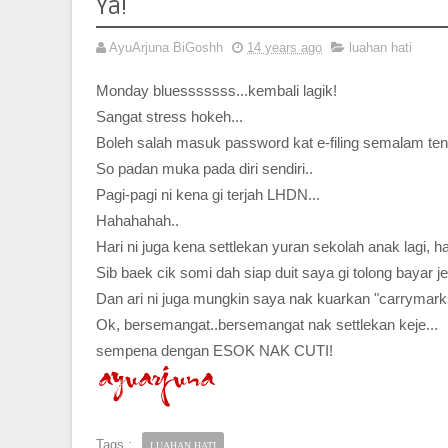
Ya!
AyuArjuna BiGoshh
14 years ago
luahan hati
Monday bluesssssss...kembali lagik!
Sangat stress hokeh...
Boleh salah masuk password kat e-filing semalam te
So padan muka pada diri sendiri..
Pagi-pagi ni kena gi terjah LHDN...
Hahahahah..
Hari ni juga kena settlekan yuran sekolah anak lagi, har
Sib baek cik somi dah siap duit saya gi tolong bayar jer
Dan ari ni juga mungkin saya nak kuarkan "carrymarks
Ok, bersemangat..bersemangat nak settlekan keje...
sempena dengan ESOK NAK CUTI!
Tags :
LUAHAN HATI