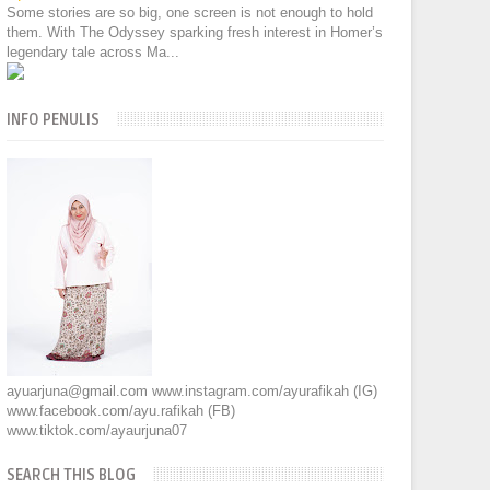
Some stories are so big, one screen is not enough to hold
them. With The Odyssey sparking fresh interest in Homer’s
legendary tale across Ma...
INFO PENULIS
ayuarjuna@gmail.com www.instagram.com/ayurafikah (IG)
www.facebook.com/ayu.rafikah (FB)
www.tiktok.com/ayaurjuna07
SEARCH THIS BLOG