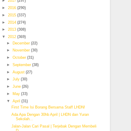
►
2017
(297)
►
2016
(290)
►
2015
(337)
►
2014
(274)
►
2013
(308)
▼
2012
(369)
►
December
(22)
►
November
(30)
►
October
(31)
►
September
(38)
►
August
(27)
►
July
(30)
►
June
(26)
►
May
(33)
▼
April
(31)
First Time Isi Borang Bersama Staff LHDN!
Ada Apa Dengan 30hb April | LHDN dan Yuran
Sekolah...
Jalan-Jalan Cari Pasal | Terjebak Dengan Membeli
D...