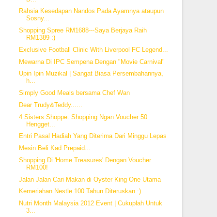
Rahsia Kesedapan Nandos Pada Ayamnya ataupun
Sosny...
Shopping Spree RM1688---Saya Berjaya Raih
RM1389 :)
Exclusive Football Clinic With Liverpool FC Legend...
Mewarna Di IPC Sempena Dengan "Movie Carnival"
Upin Ipin Muzikal | Sangat Biasa Persembahannya,
h...
Simply Good Meals bersama Chef Wan
Dear Trudy&Teddy......
4 Sisters Shoppe: Shopping Ngan Voucher 50
Hengget...
Entri Pasal Hadiah Yang Diterima Dari Minggu Lepas
Mesin Beli Kad Prepaid...
Shopping Di 'Home Treasures' Dengan Voucher
RM100!
Jalan Jalan Cari Makan di Oyster King One Utama
Kemeriahan Nestle 100 Tahun Diteruskan :)
Nutri Month Malaysia 2012 Event | Cukuplah Untuk
3...