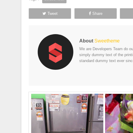
Tweet
Share
About
Sweetheme
We are Developers Team do our 
simply dummy text of the print
standard dummy text ever sinc