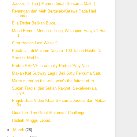
Jacob's Hi-Tea | Momen Indah Bersama Mak :)
Renungan dan Meh Bergelak-Ketawa Pada Hari
Jumaat
Bila Dedet Belikan Buku...
Mood Bercuti Menebal Tinggi Walaupun Hanya 1 Hari
:)
Citer Hadiah Last Week :)
Beraktiviti di Muzium Negara: 100 Tahun Nestle Di ...
Stresss Hari Ini.....
Proton PREVÉ is actually Proton 'Pray-Vae'
Makan Kat Subway Lagi | Beli Satu Percuma Satu
Mirror mirror on the wall, who's the fairest of th...
Sukan Tradisi dan Sukan Rakyat, Sekali-sekala
laya...
Projek Buat Video Khas Bersama Jacobs dan Makan
Be...
Guardian: The Great Makeover Challenge!
Hadiah Minggu Lepas...
►
March
(28)