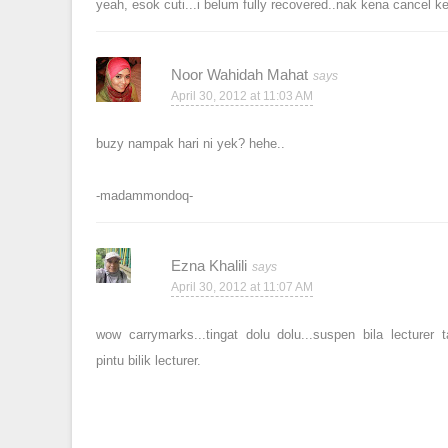
yeah, esok cuti...i belum fully recovered..nak kena cancel kel
Noor Wahidah Mahat
April 30, 2012 at 11:03 AM
buzy nampak hari ni yek? hehe..
-madammondoq-
Ezna Khalili
April 30, 2012 at 11:07 AM
wow carrymarks...tingat dolu dolu...suspen bila lecturer
pintu bilik lecturer.