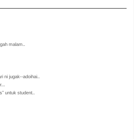
ngah malam..
i ni jugak--adoihai..
...
" untuk student..