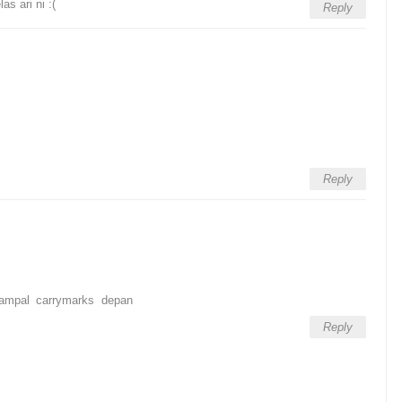
as ari ni :(
Reply
Reply
 tampal carrymarks depan
Reply