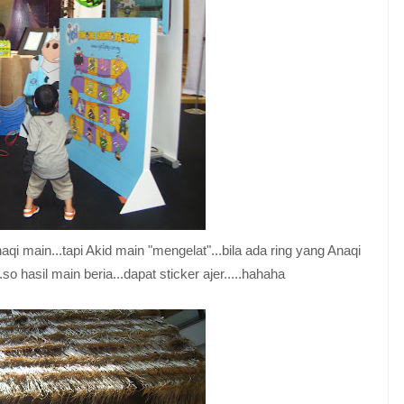
aqi main...tapi Akid main "mengelat"...bila ada ring yang Anaqi
.so hasil main beria...dapat sticker ajer.....hahaha