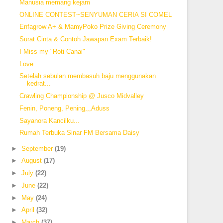
Manusia memang kejam
ONLINE CONTEST~SENYUMAN CERIA SI COMEL
Enfagrow A+ & MamyPoko Prize Giving Ceremony
Surat Cinta & Contoh Jawapan Exam Terbaik!
I Miss my "Roti Canai"
Love
Setelah sebulan membasuh baju menggunakan
kedrat...
Crawling Championship @ Jusco Midvalley
Fenin, Poneng, Pening,,,Aduss
Sayanora Kancilku...
Rumah Terbuka Sinar FM Bersama Daisy
►
September
(19)
►
August
(17)
►
July
(22)
►
June
(22)
►
May
(24)
►
April
(32)
►
March
(37)