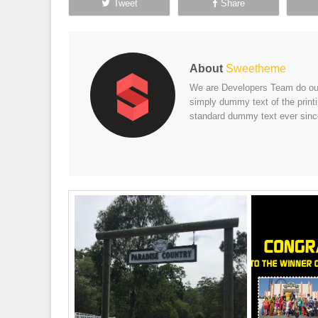
Tweet
Share
About
Sweetheme
We are Developers Team do our 
simply dummy text of the print
standard dummy text ever sinc