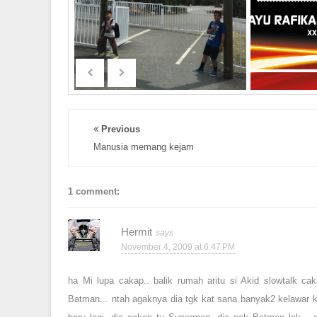
Previous
Manusia memang kejam
1 comment:
Hermit
November 4, 2009 at 6:47 PM
ha Mi lupa cakap.. balik rumah aritu si Akid slowtalk c
Batman... ntah agaknya dia tgk kat sana banyak2 kelawar k