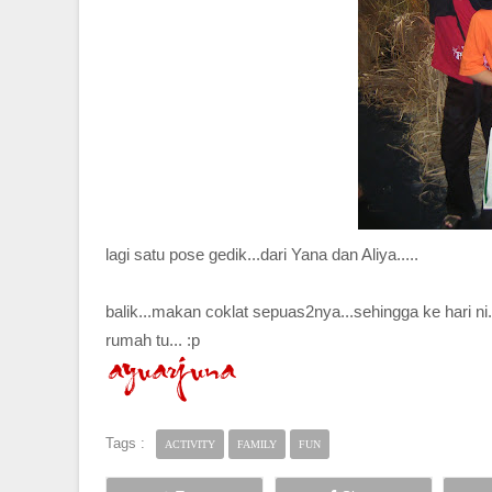
lagi satu pose gedik...dari Yana dan Aliya.....
balik...makan coklat sepuas2nya...sehingga ke hari ni.
rumah tu... :p
Tags :
ACTIVITY
FAMILY
FUN