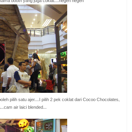
utama booth yang juga coklat....hegeh hegeh
eh pilih satu ajer....I pilih 2 pek coklat dari Cocoo Chocolates,
..cam air laici blended...