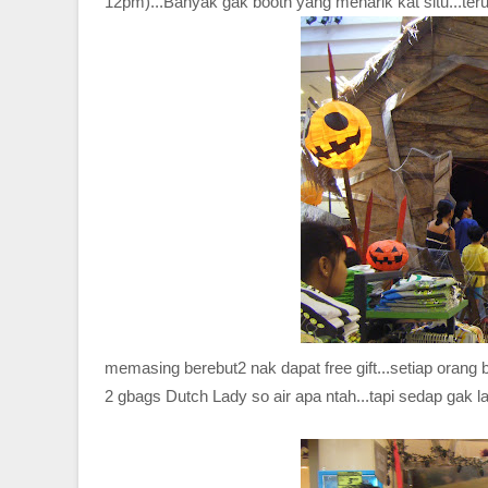
12pm)...Banyak gak booth yang menarik kat situ...ter
memasing berebut2 nak dapat free gift...setiap orang bol
2 gbags Dutch Lady so air apa ntah...tapi sedap gak la.