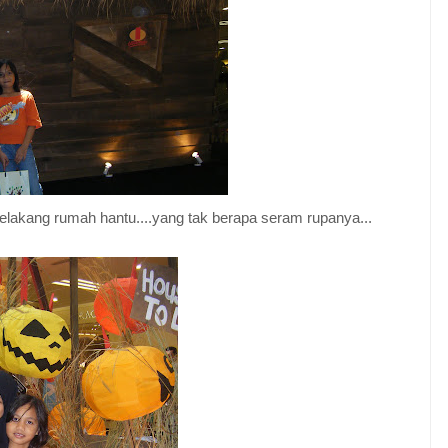
 belakang rumah hantu....yang tak berapa seram rupanya...