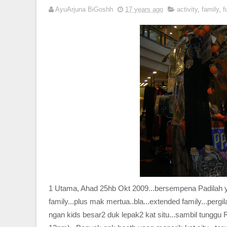
AyuArjuna BiGoshh
17 years ago
activity
,
family
,
f
1 Utama, Ahad 25hb Okt 2009...bersempena Padilah y
family...plus mak mertua..bla...extended family...pergil
ngan kids besar2 duk lepak2 kat situ...sambil tunggu