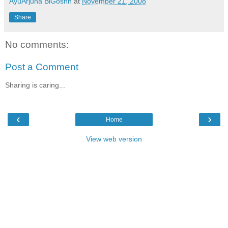
AyuArjuna BiGoshh
at
November 21, 2008
Share
No comments:
Post a Comment
Sharing is caring...
‹
›
Home
View web version