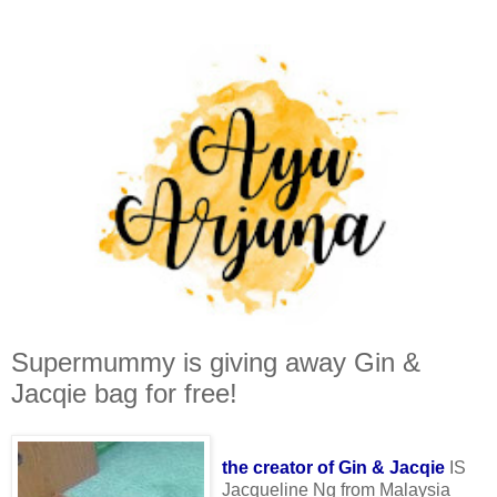
Supermummy is giving away Gin &
Jacqie bag for free!
the creator of
Gin & Jacqie
IS
Jacqueline Ng from Malaysia