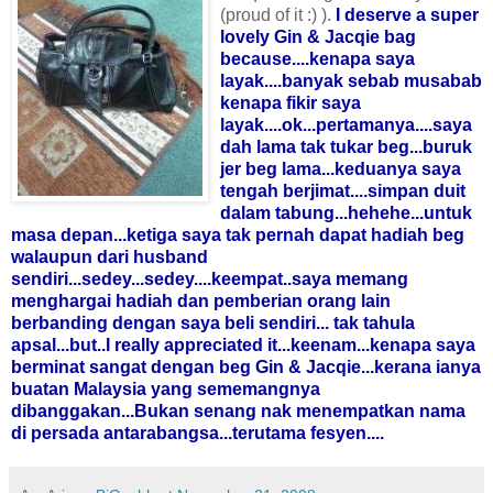
(proud of it :) ).
I deserve a super
lovely
Gin & Jacqie
bag
because....kenapa saya
layak....banyak sebab musabab
kenapa fikir saya
layak....ok...pertamanya....saya
dah lama tak tukar beg...buruk
jer beg lama...keduanya saya
tengah berjimat....simpan duit
dalam tabung...hehehe...untuk
masa depan...ketiga saya tak pernah dapat hadiah beg
walaupun dari husband
sendiri...sedey...sedey....keempat..saya memang
menghargai hadiah dan pemberian orang lain
berbanding dengan saya beli sendiri... tak tahula
apsal...but..I really appreciated it...keenam...kenapa saya
berminat sangat dengan beg Gin & Jacqie...kerana ianya
buatan Malaysia yang sememangnya
dibanggakan...Bukan senang nak menempatkan nama
di persada antarabangsa...terutama fesyen....