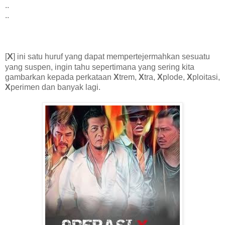
..
..
X
[
] ini satu huruf yang dapat mempertejermahkan sesuatu
yang suspen, ingin tahu sepertimana yang sering kita
gambarkan kepada perkataan
X
trem,
X
tra,
X
plode,
X
ploitasi,
X
perimen dan banyak lagi.