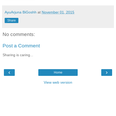
AyuArjuna BiGoshh
at
November 01, 2015
Share
No comments:
Post a Comment
Sharing is caring...
‹
›
Home
View web version