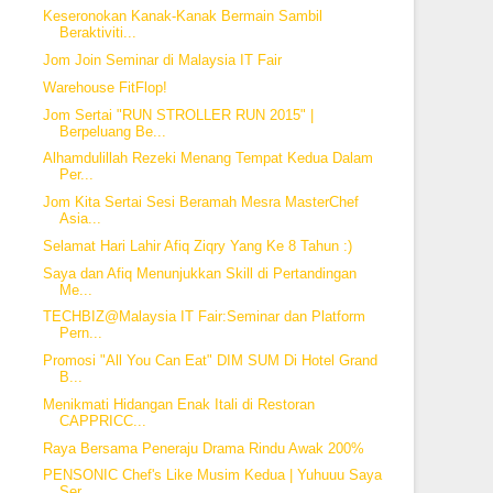
Keseronokan Kanak-Kanak Bermain Sambil
Beraktiviti...
Jom Join Seminar di Malaysia IT Fair
Warehouse FitFlop!
Jom Sertai "RUN STROLLER RUN 2015" |
Berpeluang Be...
Alhamdulillah Rezeki Menang Tempat Kedua Dalam
Per...
Jom Kita Sertai Sesi Beramah Mesra MasterChef
Asia...
Selamat Hari Lahir Afiq Ziqry Yang Ke 8 Tahun :)
Saya dan Afiq Menunjukkan Skill di Pertandingan
Me...
TECHBIZ@Malaysia IT Fair:Seminar dan Platform
Pern...
Promosi "All You Can Eat" DIM SUM Di Hotel Grand
B...
Menikmati Hidangan Enak Itali di Restoran
CAPPRICC...
Raya Bersama Peneraju Drama Rindu Awak 200%
PENSONIC Chef's Like Musim Kedua | Yuhuuu Saya
Ser...