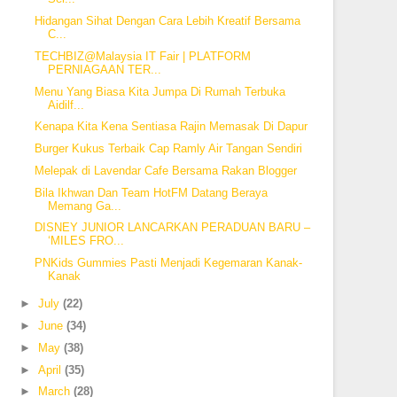
Hidangan Sihat Dengan Cara Lebih Kreatif Bersama
C...
TECHBIZ@Malaysia IT Fair | PLATFORM
PERNIAGAAN TER...
Menu Yang Biasa Kita Jumpa Di Rumah Terbuka
Aidilf...
Kenapa Kita Kena Sentiasa Rajin Memasak Di Dapur
Burger Kukus Terbaik Cap Ramly Air Tangan Sendiri
Melepak di Lavendar Cafe Bersama Rakan Blogger
Bila Ikhwan Dan Team HotFM Datang Beraya
Memang Ga...
DISNEY JUNIOR LANCARKAN PERADUAN BARU –
‘MILES FRO...
PNKids Gummies Pasti Menjadi Kegemaran Kanak-
Kanak
►
July
(22)
►
June
(34)
►
May
(38)
►
April
(35)
►
March
(28)