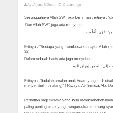
AyuArjuna BiGoshh
11 years ago
Sesungguhnya Allah SWT ada berfirman : ertinya :
"d
Dan Allah SWT juga ada menyebut :
هَا مِنْ تَقْوَى الْقُلُوب
Ertinya : "Sesiapa yang membesarkan syiar Allah (ber
32)
Dalam sebuah hadis ada juga menyebut :
 إلى الله من إهراق الدم
Ertinya : "Tiadalah amalan anak Adam yang lebih disu
menyembelih binatang)" ( Riwayat At-Tirmidzi, Abu Dau
Perhatian bagi mereka yang ingin melaksanakan iba
paling penting pihak yang menguruskan memang sya