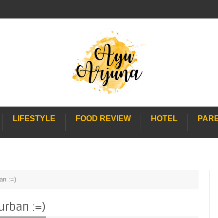
LIFESTYLE
FOOD REVIEW
HOTEL
PAR
an :=)
urban :=)