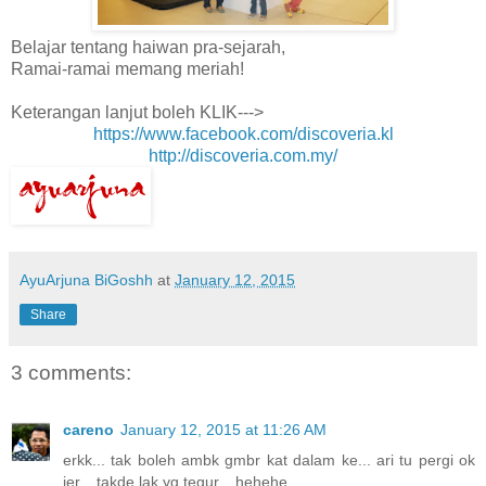
Belajar tentang haiwan pra-sejarah,
Ramai-ramai memang meriah!
Keterangan lanjut boleh KLIK--->
https://www.facebook.com/discoveria.kl
http://discoveria.com.my/
AyuArjuna BiGoshh
at
January 12, 2015
Share
3 comments:
careno
January 12, 2015 at 11:26 AM
erkk... tak boleh ambk gmbr kat dalam ke... ari tu pergi ok
jer... takde lak yg tegur... hehehe...