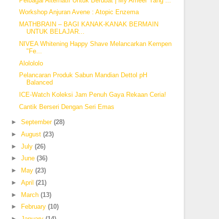
Pelbagai Alternatif Untuk Berubat | My Ameer Yang ...
Workshop Anjuran Avene : Atopic Enzema
MATHBRAIN – BAGI KANAK-KANAK BERMAIN
UNTUK BELAJAR...
NIVEA Whitening Happy Shave Melancarkan Kempen
"Fe...
Alolololo
Pelancaran Produk Sabun Mandian Dettol pH
Balanced
ICE-Watch Koleksi Jam Penuh Gaya Rekaan Ceria!
Cantik Berseri Dengan Seri Emas
►
September
(28)
►
August
(23)
►
July
(26)
►
June
(36)
►
May
(23)
►
April
(21)
►
March
(13)
►
February
(10)
►
January
(14)