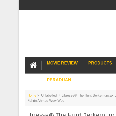
MOVIE REVIEW
PRODUCTS
PERADUAN
Home
Unlabelled
Libresse® The Hunt Berkemuncak D
Fahrin Ahmad Wow Wee
Libresse® The Hunt Berkemunca