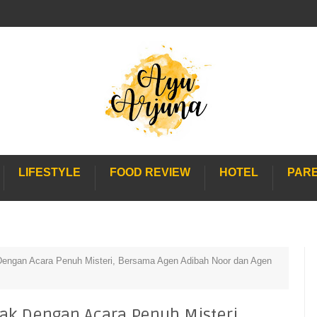
LIFESTYLE
FOOD REVIEW
HOTEL
PAR
engan Acara Penuh Misteri, Bersama Agen Adibah Noor dan Agen
k Dengan Acara Penuh Misteri,