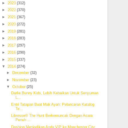
►
2023
(312)
►
2022
(370)
►
2021
(367)
►
2020
(272)
►
2019
(281)
►
2018
(283)
►
2017
(297)
►
2016
(290)
►
2015
(337)
▼
2014
(274)
►
December
(32)
►
November
(23)
▼
October
(25)
Darlie Bunny Kids, Lebih Kebaikan Untuk Senyuman
L...
Entri Tatapan Buat Mak Ayah: Pelancaran Katalog
Te...
Libresse® The Hunt Berkemuncak Dengan Acara
Penuh ...
Dashing Menjadikan Anda VIP ke Manchester City