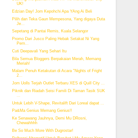
UK!
Edzian Day! Jom Kepohchi Apa YAng Ai Beli
Pilih dan Teka Gaun Mempesona, Yang digaya Duta
Je...
Sepetang di Pantai Remis, Kuala Selangor
Promo Dari Jusco Paling Hebak Setakat Ni Yang
Pern...
Cuti Deepavali Yang Sehari Itu
Bila Semua Bloggers Berpakaian Merah, Memang
Meriah!
Malam Penuh Ketakutan di Acara "Nights of Fright
2...
Jom Uolls Terjah Outlet Terbaru XES di Quill City ...
Piknik dan Riadah Seisi Famili Di Taman Tasik SUK
...
Untuk Lebih V-Shape, Revitalift Dari Loreal dapat ...
Pa&Ma Genius Memang Genius!!
Ke Senawang Jauhnya, Demi Mu DRosni,
Chewahhhh
Be So Much More With Dugrostar!