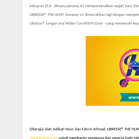
keluaran SCA , dimana jenama ini memperkenalkan wajah baru dan ci
LIBRESSE
®
THE HUNT. Kempen ini dimeriahkan lagi dengan memper
Libresse
®
Longer and Wider CurveFit
Liner
- yang memenuhi kep
TM
Diterajui oleh Adibah Noor dan Fahrin Ahmad, LIBRESSE
®
THE HUNT
www.thehunt.my
untuk membantu pengguna dan peserta ingin tah