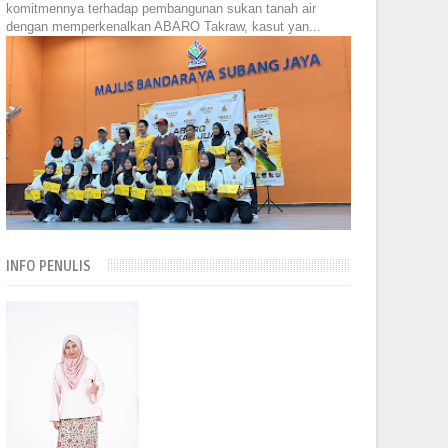
komitmennya terhadap pembangunan sukan tanah air
dengan memperkenalkan ABARO Takraw, kasut yan...
INFO PENULIS