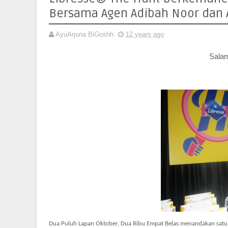
Bersama Agen Adibah Noor dan
AyuArjuna BiGoshh
12 years ago
Sala
Dua Puluh Lapan Oktober, Dua Ribu Empat Belas menandakan satu p