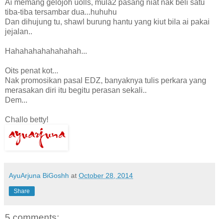
Ai memang gelojoh uolls, mula2 pasang niat nak beli satu
tiba-tiba tersambar dua...huhuhu
Dan dihujung tu, shawl burung hantu yang kiut bila ai pakai
jejalan..
Hahahahahahahahah...
Oits penat kot...
Nak promosikan pasal EDZ, banyaknya tulis perkara yang
merasakan diri itu begitu perasan sekali..
Dem...
Challo betty!
AyuArjuna BiGoshh
at
October 28, 2014
Share
5 comments: