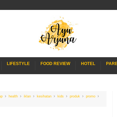
LIFESTYLE
FOOD REVIEW
HOTEL
PAR
up
health
iklan
kesihatan
kids
produk
promo