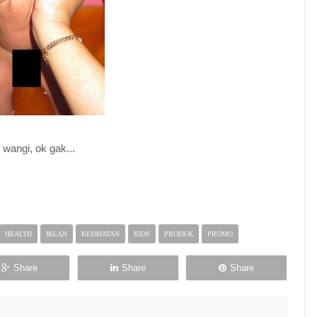
 wangi, ok gak...
HEALTH
IKLAN
KESIHATAN
KIDS
PRODUK
PROMO
Share
Share
Share