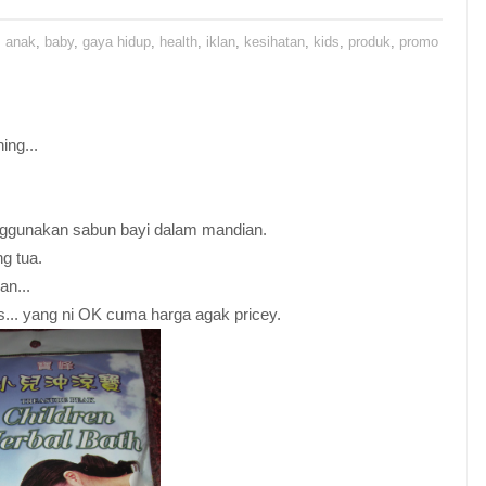
,
anak
,
baby
,
gaya hidup
,
health
,
iklan
,
kesihatan
,
kids
,
produk
,
promo
ng...
ggunakan sabun bayi dalam mandian.
g tua.
an...
.. yang ni OK cuma harga agak pricey.