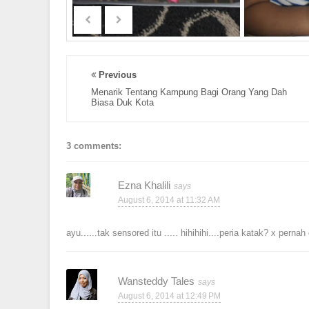
Previous
Menarik Tentang Kampung Bagi Orang Yang Dah
Biasa Duk Kota
3 comments:
Ezna Khalili
August 6, 2014 at 11:32 AM
ayu......tak sensored itu ..... hihihihi....peria katak? x pernah
Wansteddy Tales
August 6, 2014 at 12:49 PM