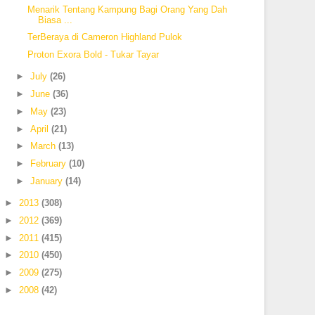
Menarik Tentang Kampung Bagi Orang Yang Dah
Biasa ...
TerBeraya di Cameron Highland Pulok
Proton Exora Bold - Tukar Tayar
►
July
(26)
►
June
(36)
►
May
(23)
►
April
(21)
►
March
(13)
►
February
(10)
►
January
(14)
►
2013
(308)
►
2012
(369)
►
2011
(415)
►
2010
(450)
►
2009
(275)
►
2008
(42)