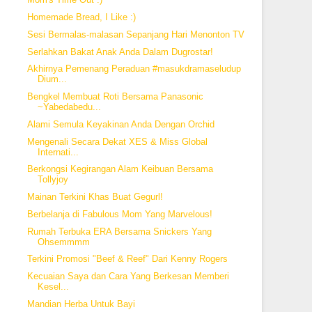
Homemade Bread, I Like :)
Sesi Bermalas-malasan Sepanjang Hari Menonton TV
Serlahkan Bakat Anak Anda Dalam Dugrostar!
Akhirnya Pemenang Peraduan #masukdramaseludup
Dium...
Bengkel Membuat Roti Bersama Panasonic
~Yabedabedu...
Alami Semula Keyakinan Anda Dengan Orchid
Mengenali Secara Dekat XES & Miss Global
Internati...
Berkongsi Kegirangan Alam Keibuan Bersama
Tollyjoy
Mainan Terkini Khas Buat Gegurl!
Berbelanja di Fabulous Mom Yang Marvelous!
Rumah Terbuka ERA Bersama Snickers Yang
Ohsemmmm
Terkini Promosi "Beef & Reef" Dari Kenny Rogers
Kecuaian Saya dan Cara Yang Berkesan Memberi
Kesel...
Mandian Herba Untuk Bayi