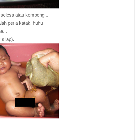
 selesa atau kembong...
lah peria katak, huhu
a...
silap).