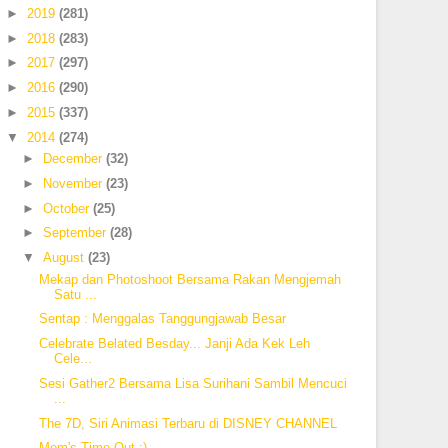
►
2019
(281)
►
2018
(283)
►
2017
(297)
►
2016
(290)
►
2015
(337)
▼
2014
(274)
►
December
(32)
►
November
(23)
►
October
(25)
►
September
(28)
▼
August
(23)
Mekap dan Photoshoot Bersama Rakan Mengjemah
Satu ...
Sentap : Menggalas Tanggungjawab Besar
Celebrate Belated Besday... Janji Ada Kek Leh
Cele...
Sesi Gather2 Bersama Lisa Surihani Sambil Mencuci
...
The 7D, Siri Animasi Terbaru di DISNEY CHANNEL
Mom's Time Out :)