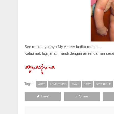
See muka syoknya My Ameer ketika mandi...
Kalau nak lagi jimat, mandi dengan air rendaman serai
Tags :
ADAT
ADVERTISING
ANAK
BABY
GAYA HIDUP
Tweet
Share