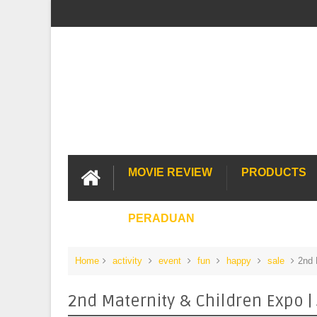
MOVIE REVIEW
PRODUCTS
PERADUAN
Home
activity
event
fun
happy
sale
2nd 
2nd Maternity & Children Expo 