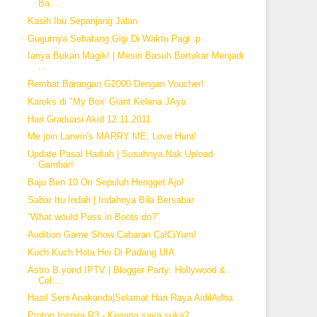
Ba...
Kasih Ibu Sepanjang Jalan
Gugurnya Sebatang Gigi Di Waktu Pagi :p
Ianya Bukan Magik! | Mesin Basuh Bertukar Menjadi
...
Rembat Barangan G2000 Dengan Voucher!
Karoks di "My Box' Giant Kelana JAya
Hari Graduasi Akid 12.11.2011
Me join Lanvin's MARRY ME, Love Hunt!
Update Pasal Hadiah | Susahnya Nak Upload
Gambar!
Baju Ben 10 Ori Sepuluh Hengget Ajo!
Sabar Itu Indah | Indahnya Bila Bersabar
“What would Puss in Boots do?”
Audition Game Show Cabaran CalCiYum!
Kuch Kuch Hota Hei Di Padang UIA
Astro B.yond IPTV | Blogger Party: Hollywood &
Cel...
Hasil Seni Anakanda|Selamat Hari Raya AidilAdha
Proton Inspira R3 - Kenapa saya suka?