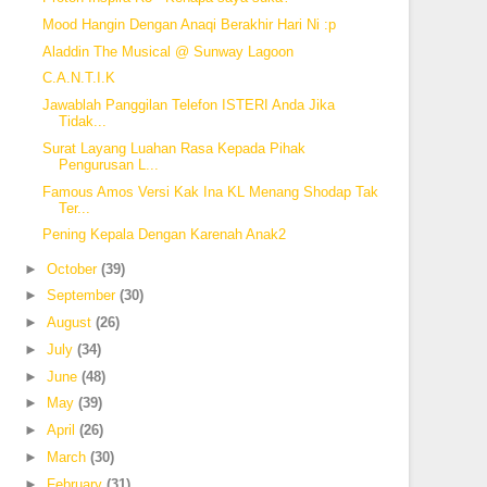
Mood Hangin Dengan Anaqi Berakhir Hari Ni :p
Aladdin The Musical @ Sunway Lagoon
C.A.N.T.I.K
Jawablah Panggilan Telefon ISTERI Anda Jika
Tidak...
Surat Layang Luahan Rasa Kepada Pihak
Pengurusan L...
Famous Amos Versi Kak Ina KL Menang Shodap Tak
Ter...
Pening Kepala Dengan Karenah Anak2
►
October
(39)
►
September
(30)
►
August
(26)
►
July
(34)
►
June
(48)
►
May
(39)
►
April
(26)
►
March
(30)
►
February
(31)