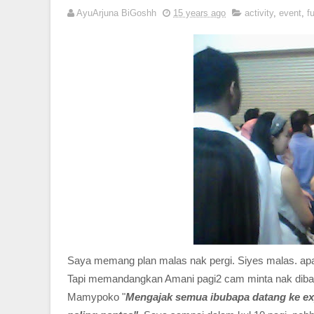
AyuArjuna BiGoshh
15 years ago
activity
,
event
,
f
Saya memang plan malas nak pergi. Siyes malas. apat
Tapi memandangkan Amani pagi2 cam minta nak dibawa
Mamypoko "
Mengajak semua ibubapa datang ke ex