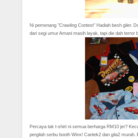
Ni pemenang "Crawling Contest" Hadiah besh giler. Da
dari segi umur Amani masih layak, tapi die dah terr
Percaya tak t-shirt ni semua berharga RM10 jer? Kec
pergilah serbu booth Winx! Cantek2 dan gila2 murah. Be