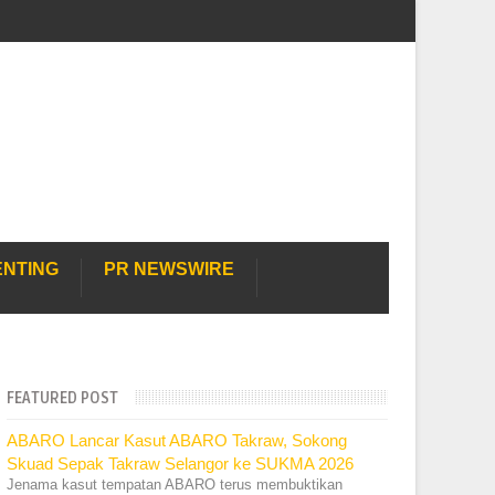
ENTING
PR NEWSWIRE
FEATURED POST
ABARO Lancar Kasut ABARO Takraw, Sokong
Skuad Sepak Takraw Selangor ke SUKMA 2026
Jenama kasut tempatan ABARO terus membuktikan