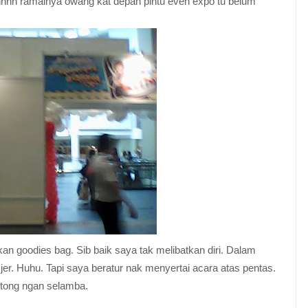
hhh ramainya owang kat depan pintu even expo tu belum
kan goodies bag. Sib baik saya tak melibatkan diri. Dalam
jer. Huhu. Tapi saya beratur nak menyertai acara atas pentas.
otong ngan selamba.