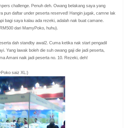
r pampers challenge. Penuh deh. Owang belakang saya yang
a pun daftar under peserta reserved! Hangin jugak, camne lak
 bagi saya kalau ada rezeki, adalah nak buat camane.
r RM500 dari MamyPoko, huhu).
eserta dah standby awal2. Cuma ketika nak start pengadil
yi. Yang lawak boleh die suh owang gaji die jadi peserta,
Amani naik jadi peserta no. 10. Rezeki, deh!
yPoko saiz XL:)