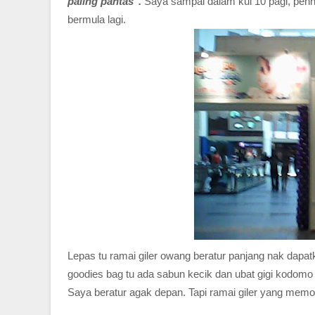
paling pantas".
Saya sampai dalam kul 10 pagi, pehh
bermula lagi.
Lepas tu ramai giler owang beratur panjang nak dapat
goodies bag tu ada sabun kecik dan ubat gigi kodomo 
Saya beratur agak depan. Tapi ramai giler yang mem