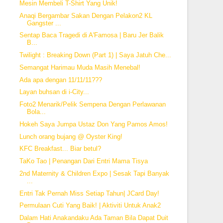
Mesin Membeli T-Shirt Yang Unik!
Anaqi Bergambar Sakan Dengan Pelakon2 KL
Gangster ...
Sentap Baca Tragedi di A'Famosa | Baru Jer Balik
B...
Twilight : Breaking Down (Part 1) | Saya Jatuh Che...
Semangat Harimau Muda Masih Menebal!
Ada apa dengan 11/11/11???
Layan buhsan di i-City...
Foto2 Menarik/Pelik Sempena Dengan Perlawanan
Bola...
Hokeh Saya Jumpa Ustaz Don Yang Pamos Amos!
Lunch orang bujang @ Oyster King!
KFC Breakfast... Biar betul?
TaKo Tao | Penangan Dari Entri Mama Tisya
2nd Maternity & Children Expo | Sesak Tapi Banyak
...
Entri Tak Pernah Miss Setiap Tahun| JCard Day!
Permulaan Cuti Yang Baik! | Aktiviti Untuk Anak2
Dalam Hati Anakandaku Ada Taman Bila Dapat Duit