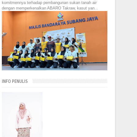
komitmennya terhadap pembangunan sukan tanah air
dengan memperkenalkan ABARO Takraw, kasut yan...
INFO PENULIS