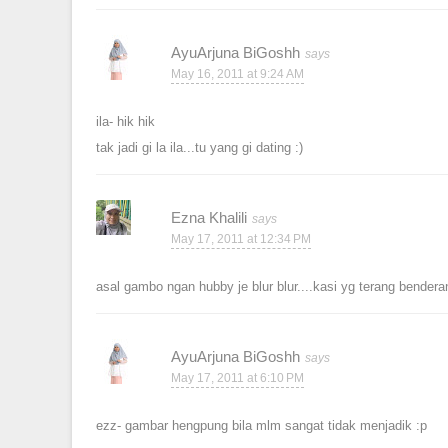
AyuArjuna BiGoshh
May 16, 2011 at 9:24 AM
ila- hik hik
tak jadi gi la ila...tu yang gi dating :)
Ezna Khalili
May 17, 2011 at 12:34 PM
asal gambo ngan hubby je blur blur....kasi yg terang benderang
AyuArjuna BiGoshh
May 17, 2011 at 6:10 PM
ezz- gambar hengpung bila mlm sangat tidak menjadik :p