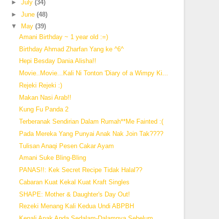
►
July
(34)
►
June
(48)
▼
May
(39)
Amani Birthday ~ 1 year old :=)
Birthday Ahmad Zharfan Yang ke ^6^
Hepi Besday Dania Alisha!!
Movie..Movie...Kali Ni Tonton 'Diary of a Wimpy Ki...
Rejeki Rejeki :)
Makan Nasi Arab!!
Kung Fu Panda 2
Terberanak Sendirian Dalam Rumah**Me Fainted :(
Pada Mereka Yang Punyai Anak Nak Join Tak????
Tulisan Anaqi Pesen Cakar Ayam
Amani Suke Bling-Bling
PANAS!!: Kek Secret Recipe Tidak Halal??
Cabaran Kuat Kekal Kuat Kraft Singles
SHAPE: Mother & Daughter's Day Out!
Rezeki Menang Kali Kedua Undi ABPBH
Kenali Anak Anda Sedalam-Dalamnya Sebelum...