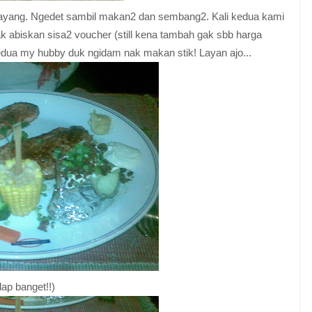
ayang. Ngedet sambil makan2 dan sembang2. Kali kedua kami
ak abiskan sisa2 voucher (still kena tambah gak sbb harga
dua my hubby duk ngidam nak makan stik! Layan ajo...
dap banget!!)