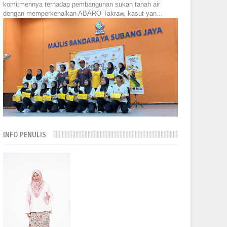
komitmennya terhadap pembangunan sukan tanah air
dengan memperkenalkan ABARO Takraw, kasut yan...
INFO PENULIS