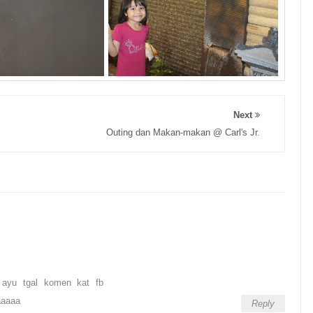
Next
Outing dan Makan-makan @ Carl's Jr.
 ayu tgal komen kat fb
aaaaa
Reply