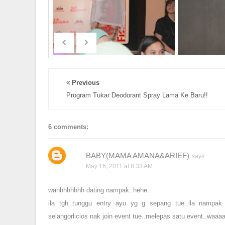
Previous
Program Tukar Deodorant Spray Lama Ke Baru!!
6 comments:
BABY(MAMA AMANA&ARIEF)
May 16, 2011 at 8:33 AM
wahhhhhhhh dating nampak..hehe..
ila tgh tunggu entry ayu yg g sepang tue..ila nampak
selangorlicios nak join event tue..melepas satu event..waaa