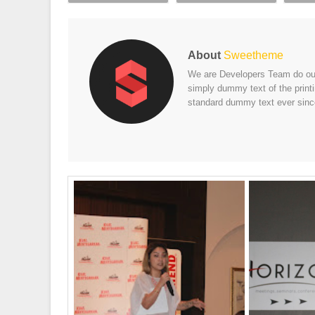
About
Sweetheme
We are Developers Team do our 
simply dummy text of the print
standard dummy text ever sinc