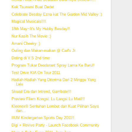
Kek Tsunami Buat Dedet
Celebrate Besday Ezna kat The Garden Mid Valley :)
Magical Musicals!!!!
18th May~It's My Hubby Besday!!
Nur Kasih The Movie :)
Amani Cheeky :)
Outing dan Makan-makan @ Carl's Jr.
Dating di V.S 2nd time
Program Tukar Deodorant Spray Lama Ke Baru!!
Test Drive KIA On Tour 2011
Hadiah-Hadiah Yang Diterima Dari 2 Minggu Yang
Lalu
Skuad Era dan Intrend, Gambate!!!
Preview Filem Kongsi: Lu Langsi Lu Mati!!!
Kleenex® Sentuhan Lembut dan Kuat Pilihan Saya
dan...
IIUM Kindergarten Sports Day 2011!!
Digi + Revive Party - Launch Facebook Community