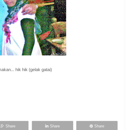
akan... hik hik (gelak gatai)
Share
Share
Share