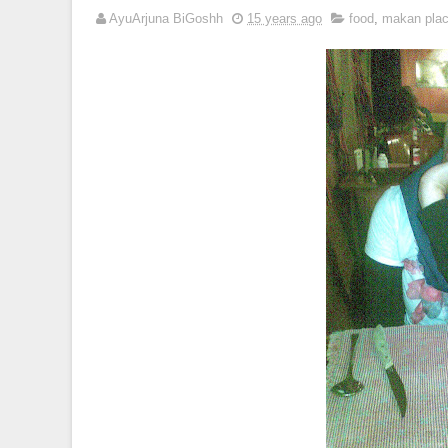
AyuArjuna BiGoshh
15 years ago
food
,
makan pla