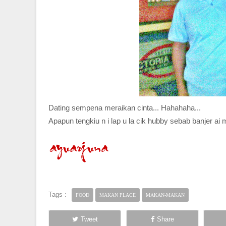
Dating sempena meraikan cinta... Hahahaha...
Apapun tengkiu n i lap u la cik hubby sebab banjer ai m
Tags :
FOOD
MAKAN PLACE
MAKAN-MAKAN
Tweet
Share