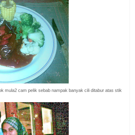
k mula2 cam pelik sebab nampak banyak cili ditabur atas stik