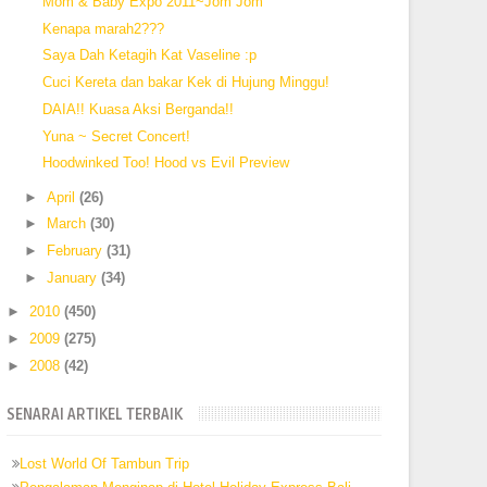
Mom & Baby Expo 2011~Jom Jom
Kenapa marah2???
Saya Dah Ketagih Kat Vaseline :p
Cuci Kereta dan bakar Kek di Hujung Minggu!
DAIA!! Kuasa Aksi Berganda!!
Yuna ~ Secret Concert!
Hoodwinked Too! Hood vs Evil Preview
►
April
(26)
►
March
(30)
►
February
(31)
►
January
(34)
►
2010
(450)
►
2009
(275)
►
2008
(42)
SENARAI ARTIKEL TERBAIK
Lost World Of Tambun Trip