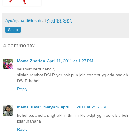
AyuArjuna BiGoshh
at
April 10, 2011
Share
4 comments:
Mama Zharfan
April 11, 2011 at 1:27 PM
selamat bertunang :)
silalah rembat DSLR yer..tak pun join contest yg ada hadiah
DSLR heheh
Reply
mama_umar_maryam
April 11, 2011 at 2:17 PM
hehehe,samelah, igt akhir thn ni klu xdpt yg free dlsr, beli
jolah,hahaha
Reply