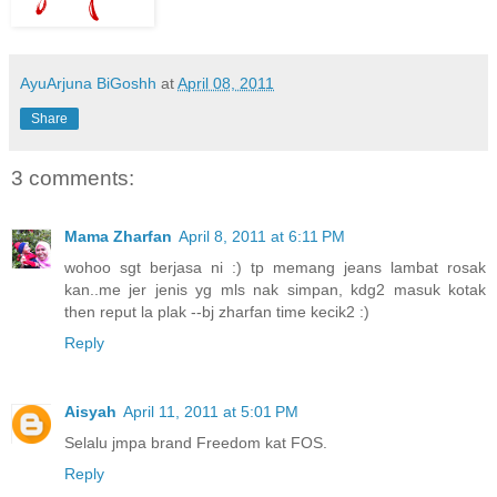
AyuArjuna BiGoshh
at
April 08, 2011
Share
3 comments:
Mama Zharfan
April 8, 2011 at 6:11 PM
wohoo sgt berjasa ni :) tp memang jeans lambat rosak
kan..me jer jenis yg mls nak simpan, kdg2 masuk kotak
then reput la plak --bj zharfan time kecik2 :)
Reply
Aisyah
April 11, 2011 at 5:01 PM
Selalu jmpa brand Freedom kat FOS.
Reply