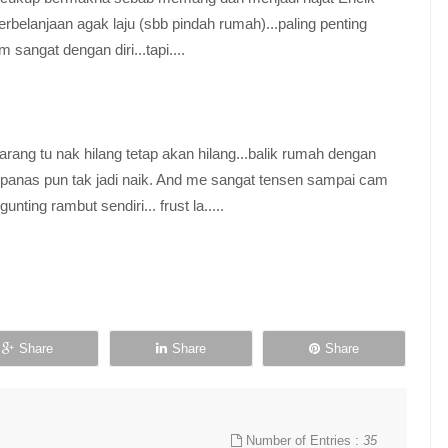
rbelanjaan agak laju (sbb pindah rumah)...paling penting
sangat dengan diri...tapi....
ang tu nak hilang tetap akan hilang...balik rumah dengan
 panas pun tak jadi naik. And me sangat tensen sampai cam
ing rambut sendiri... frust la.....
Share
Share
Share
Number of Entries :
35