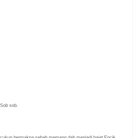
 Sob sob.
nya cukup bermakna sebab memang dah menjadi hajat Encik