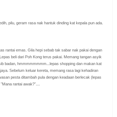
dih, pilu, geram rasa nak hantuk dinding kat kepala pun ada.
s rantai emas. Gila hepi sebab tak sabar nak pakai dengan
. Lepas beli dari Poh Kong terus pakai. Memang tangan asyik
i nasib badan, hmmmmmmmm...lepas shopping dan makan kat
rajaya. Sebelum keluar kereta, memang rasa lagi kehadiran
kawasan pesta ditambah pula dengan keadaan berlecak (lepas
"Mana rantai awak?"....