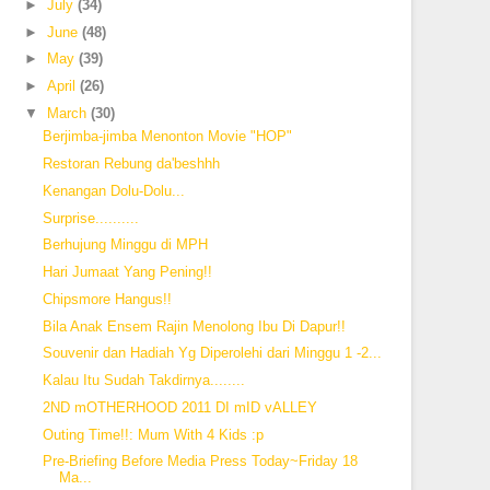
►
July
(34)
►
June
(48)
►
May
(39)
►
April
(26)
▼
March
(30)
Berjimba-jimba Menonton Movie "HOP"
Restoran Rebung da'beshhh
Kenangan Dolu-Dolu...
Surprise..........
Berhujung Minggu di MPH
Hari Jumaat Yang Pening!!
Chipsmore Hangus!!
Bila Anak Ensem Rajin Menolong Ibu Di Dapur!!
Souvenir dan Hadiah Yg Diperolehi dari Minggu 1 -2...
Kalau Itu Sudah Takdirnya........
2ND mOTHERHOOD 2011 DI mID vALLEY
Outing Time!!: Mum With 4 Kids :p
Pre-Briefing Before Media Press Today~Friday 18
Ma...