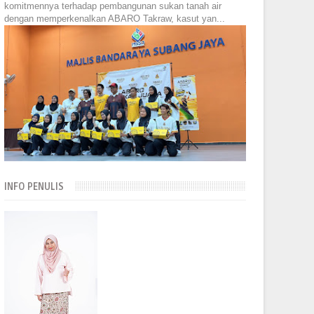
komitmennya terhadap pembangunan sukan tanah air
dengan memperkenalkan ABARO Takraw, kasut yan...
INFO PENULIS