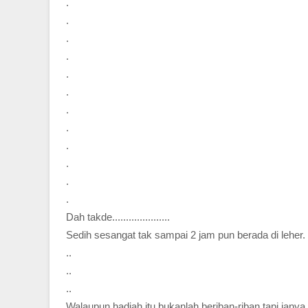
.
.
.
.
.
.
.
.
.
.
.
.
Dah takde.....................
Sedih sesangat tak sampai 2 jam pun berada di leher.
..
..
..
Walaupun hadiah itu bukanlah beriban-riban tapi ia