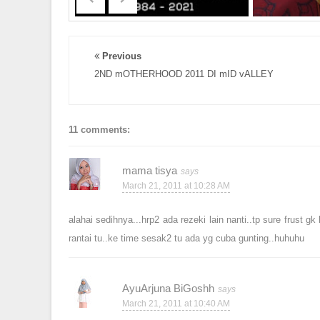
Previous
2ND mOTHERHOOD 2011 DI mID vALLEY
11 comments:
mama tisya
March 21, 2011 at 10:28 AM
alahai sedihnya...hrp2 ada rezeki lain nanti..tp sure frust gk
rantai tu..ke time sesak2 tu ada yg cuba gunting..huhuhu
AyuArjuna BiGoshh
March 21, 2011 at 10:40 AM