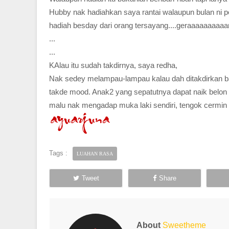
Hubby nak hadiahkan saya rantai walaupun bulan ni pe
hadiah besday dari orang tersayang....geraaaaaaaaaam 
...
...
KAlau itu sudah takdirnya, saya redha,
Nak sedey melampau-lampau kalau dah ditakdirkan bar
takde mood. Anak2 yang sepatutnya dapat naik belon
malu nak mengadap muka laki sendiri, tengok cermin gunt
Tags :
LUAHAN RASA
Tweet
Share
About
Sweetheme