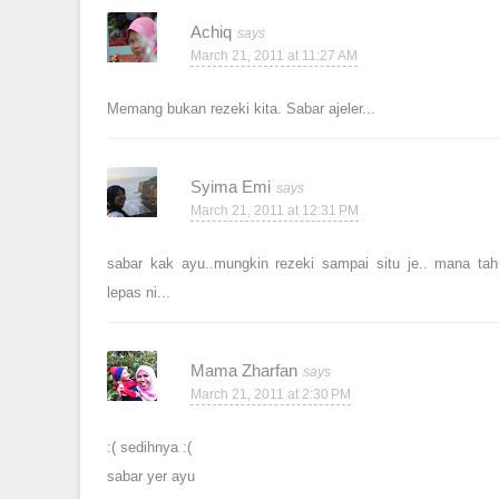
Achiq
March 21, 2011 at 11:27 AM
Memang bukan rezeki kita. Sabar ajeler...
Syima Emi
March 21, 2011 at 12:31 PM
sabar kak ayu..mungkin rezeki sampai situ je.. mana tah
lepas ni...
Mama Zharfan
March 21, 2011 at 2:30 PM
:( sedihnya :(
sabar yer ayu