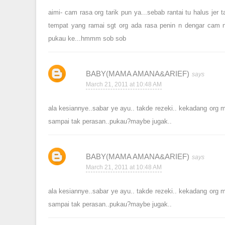
aimi- cam rasa org tarik pun ya...sebab rantai tu halus jer 
tempat yang ramai sgt org ada rasa penin n dengar cam 
pukau ke...hmmm sob sob
BABY(MAMA AMANA&ARIEF)
March 21, 2011 at 10:48 AM
ala kesiannye..sabar ye ayu.. takde rezeki.. kekadang org m
sampai tak perasan..pukau?maybe jugak..
BABY(MAMA AMANA&ARIEF)
March 21, 2011 at 10:48 AM
ala kesiannye..sabar ye ayu.. takde rezeki.. kekadang org m
sampai tak perasan..pukau?maybe jugak..