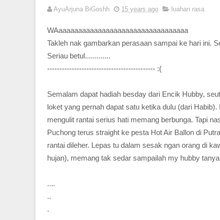
AyuArjuna BiGoshh
15 years ago
luahan rasa
WAaaaaaaaaaaaaaaaaaaaaaaaaaaaaaaaaa
Takleh nak gambarkan perasaan sampai ke hari ini. Se
Seriau betul.............
-------------------------------------------- :(
Semalam dapat hadiah besday dari Encik Hubby, seuta
loket yang pernah dapat satu ketika dulu (dari Habib)
mengulit rantai serius hati memang berbunga. Tap
Puchong terus straight ke pesta Hot Air Ballon di Put
rantai dileher. Lepas tu dalam sesak ngan orang di 
hujan), memang tak sedar sampailah my hubby tanya 
....
..
.