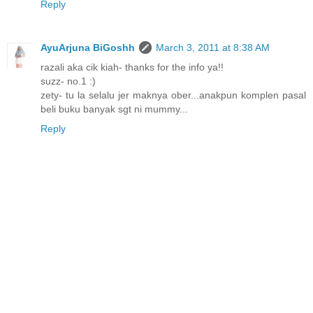
Reply
AyuArjuna BiGoshh
March 3, 2011 at 8:38 AM
razali aka cik kiah- thanks for the info ya!!
suzz- no.1 :)
zety- tu la selalu jer maknya ober...anakpun komplen pasal
beli buku banyak sgt ni mummy...
Reply