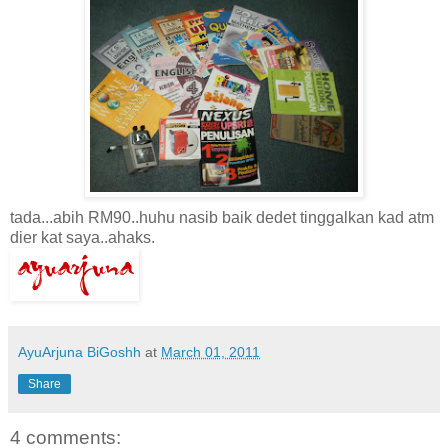
tada...abih RM90..huhu nasib baik dedet tinggalkan kad atm
dier kat saya..ahaks.
AyuArjuna BiGoshh
at
March 01, 2011
Share
4 comments: