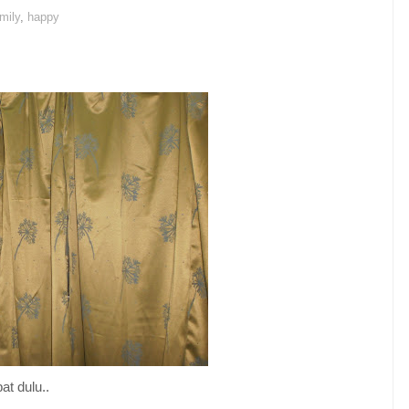
mily
,
happy
at dulu..