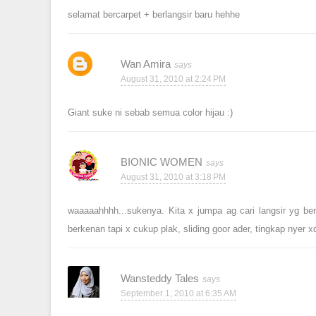
selamat bercarpet + berlangsir baru hehhe
Wan Amira
August 31, 2010 at 2:24 PM
Giant suke ni sebab semua color hijau :)
BIONIC WOMEN
August 31, 2010 at 3:18 PM
waaaaahhhh...sukenya. Kita x jumpa ag cari langsir yg ber
berkenan tapi x cukup plak, sliding goor ader, tingkap nyer x
Wansteddy Tales
September 1, 2010 at 6:35 AM