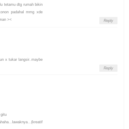
lu tetamu dtg rumah bikin
la konon padahal mmg xde
aman ><
Reply
hun x tukar langsir..maybe
Reply
gitu
haha...lawaknya...(kreatif