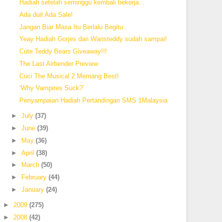
Hadiah setelah seminggu kembali bekerja...
Ada duit Ada Sale!
Jangan Biar Masa Itu Berlalu Begitu..
Yeay Hadiah Gorjes dari Wansteddy sudah sampai!
Cute Teddy Bears Giveaway!!!
The Last Airbender Preview
Cuci The Musical 2 Memang Best!
‘Why Vampires Suck?’
Penyampaian Hadiah Pertandingan SMS 1Malaysia
►
July
(37)
►
June
(39)
►
May
(36)
►
April
(38)
►
March
(50)
►
February
(44)
►
January
(24)
►
2009
(275)
►
2008
(42)