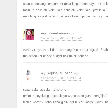
saya pn sedang berazam nk tukar langsir baru raya ni sbb k
malu je sebelah kaler lain sebelah kaler lain. grafik 
matching langsir! hehe... btw suka kaler hijau tu. warna yg 
eija_sweetmama
September 1, 2010 at 11:13 AM
wah syoknya thn ni dpt tukar langsir n carpet..eija dh 2 ta
thn depan kot br ade budget nak tukar..hehehe..
AyuArjuna BiGoshh
September 1, 2010 at 2:17 PM
suzz- selamat selamat hehehe
amira- menyokong sepenuhnya warna tema giant-meng"ijau" 
bionic women- hoho kena gigih lagi ni cari langsir...wan- ha