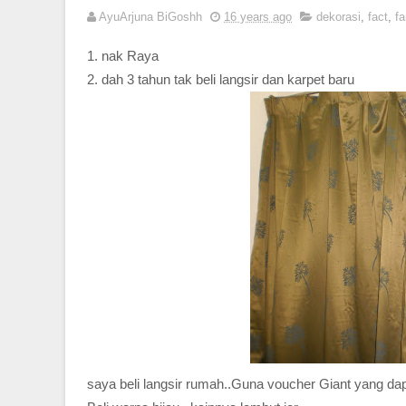
AyuArjuna BiGoshh
16 years ago
dekorasi
,
fact
,
fa
1. nak Raya
2. dah 3 tahun tak beli langsir dan karpet baru
saya beli langsir rumah..Guna voucher Giant yang dap