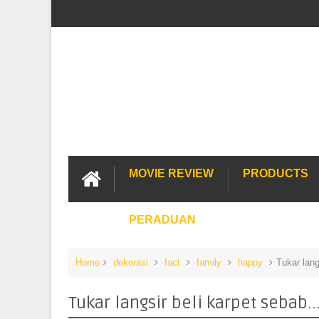
MOVIE REVIEW
PRODUCTS
PERADUAN
Home
dekorasi
fact
family
happy
Tukar lang
Tukar langsir beli karpet sebab..