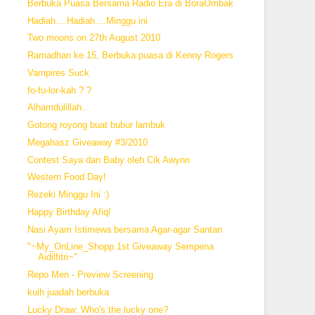
Berbuka Puasa Bersama Radio Era di BoraOmbak
Hadiah....Hadiah....Minggu ini
Two moons on 27th August 2010
Ramadhan ke 15, Berbuka puasa di Kenny Rogers
Vampires Suck
fo-fu-lor-kah ? ?
Alhamdulillah..
Gotong royong buat bubur lambuk
Megahasz Giveaway #3/2010
Contest Saya dan Baby oleh Cik Awynn
Western Food Day!
Rezeki Minggu Ini :)
Happy Birthday Afiq!
Nasi Ayam Istimewa bersama Agar-agar Santan
"~My_OnLine_Shopp 1st Giveaway Sempena
Aidilfitri~"
Repo Men - Preview Screening
kuih juadah berbuka
Lucky Draw: Who's the lucky one?