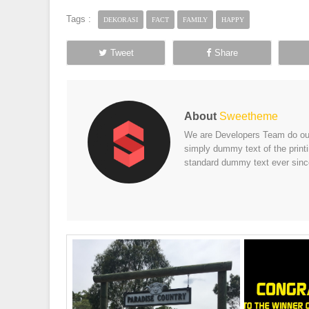
Tags :
DEKORASI
FACT
FAMILY
HAPPY
Tweet
Share
About
Sweetheme
We are Developers Team do our 
simply dummy text of the print
standard dummy text ever sinc