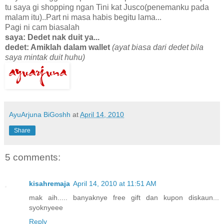
tu saya gi shopping ngan Tini kat Jusco(penemanku pada
malam itu)..Part ni masa habis begitu lama...
Pagi ni cam biasalah
saya: Dedet nak duit ya...
dedet: Amiklah dalam wallet
(ayat biasa dari dedet bila
saya mintak duit huhu)
AyuArjuna BiGoshh
at
April 14, 2010
Share
5 comments:
kisahremaja
April 14, 2010 at 11:51 AM
mak aih..... banyaknye free gift dan kupon diskaun...
syoknyeee
Reply