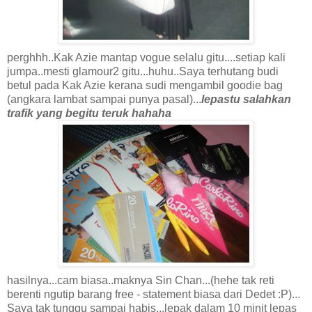
perghhh..Kak Azie mantap vogue selalu gitu....setiap kali
jumpa..mesti glamour2 gitu...huhu..Saya terhutang budi
betul pada Kak Azie kerana sudi mengambil goodie bag
(angkara lambat sampai punya pasal)...
lepastu salahkan
trafik yang begitu teruk hahaha
hasilnya...cam biasa..maknya Sin Chan...(hehe tak reti
berenti ngutip barang free - statement biasa dari Dedet :P)...
Saya tak tunggu sampai habis...lepak dalam 10 minit lepas