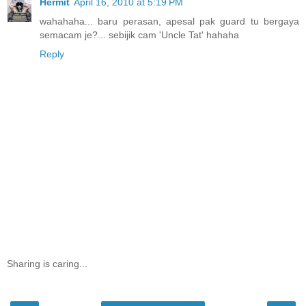
Hermit
April 16, 2010 at 5:19 PM
wahahaha... baru perasan, apesal pak guard tu bergaya
semacam je?... sebijik cam 'Uncle Tat' hahaha
Reply
Sharing is caring...