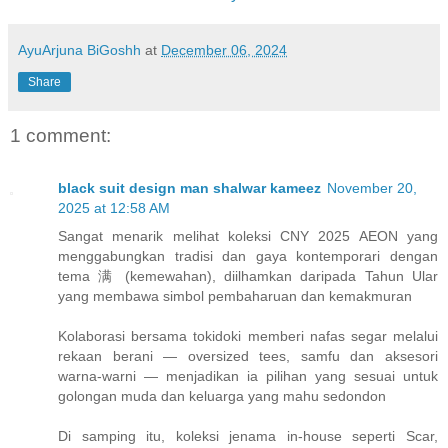
AyuArjuna BiGoshh
at
December 06, 2024
Share
1 comment:
black suit design man shalwar kameez
November 20,
2025 at 12:58 AM
Sangat menarik melihat koleksi CNY 2025 AEON yang
menggabungkan tradisi dan gaya kontemporari dengan
tema 满 (kemewahan), diilhamkan daripada Tahun Ular
yang membawa simbol pembaharuan dan kemakmuran
Kolaborasi bersama tokidoki memberi nafas segar melalui
rekaan berani — oversized tees, samfu dan aksesori
warna-warni — menjadikan ia pilihan yang sesuai untuk
golongan muda dan keluarga yang mahu sedondon
Di samping itu, koleksi jenama in-house seperti Scar,