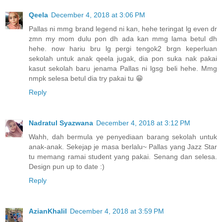
Qeela
December 4, 2018 at 3:06 PM
Pallas ni mmg brand legend ni kan, hehe teringat lg even dr
zmn my mom dulu pon dh ada kan mmg lama betul dh
hehe. now hariu bru lg pergi tengok2 brgn keperluan
sekolah untuk anak qeela jugak, dia pon suka nak pakai
kasut sekolah baru jenama Pallas ni lgsg beli hehe. Mmg
nmpk selesa betul dia try pakai tu 😁
Reply
Nadratul Syazwana
December 4, 2018 at 3:12 PM
Wahh, dah bermula ye penyediaan barang sekolah untuk
anak-anak. Sekejap je masa berlalu~ Pallas yang Jazz Star
tu memang ramai student yang pakai. Senang dan selesa.
Design pun up to date :)
Reply
AzianKhalil
December 4, 2018 at 3:59 PM