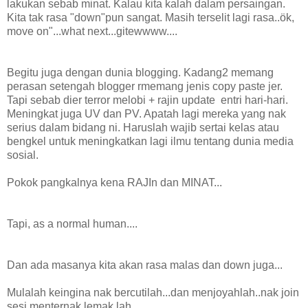
lakukan sebab minat. Kalau kita kalah dalam persaingan.
Kita tak rasa "down"pun sangat. Masih terselit lagi rasa..ök,
move on"...what next...gitewwww....
Begitu juga dengan dunia blogging. Kadang2 memang
perasan setengah blogger rmemang jenis copy paste jer.
Tapi sebab dier terror melobi + rajin update entri hari-hari.
Meningkat juga UV dan PV. Apatah lagi mereka yang nak
serius dalam bidang ni. Haruslah wajib sertai kelas atau
bengkel untuk meningkatkan lagi ilmu tentang dunia media
sosial.
Pokok pangkalnya kena RAJIn dan MINAT...
Tapi, as a normal human....
Dan ada masanya kita akan rasa malas dan down juga...
Mulalah keingina nak bercutilah...dan menjoyahlah..nak join
sesi menternak lemak lah...