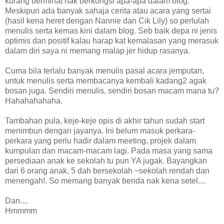
kurang berminat nak berkongsi apa-apa dalam blog.
Meskipun ada banyak sahaja cerita atau acara yang sertai
(hasil kena heret dengan Nannie dan Cik Lily) so perlulah
menulis serta kemas kini dalam blog. Seb baik depa ni jenis
optimis dan positif kalau harap kat kemalasan yang merasuk
dalam diri saya ni memang malap jer hidup rasanya.
Cuma bila terlalu banyak menulis pasal acara jemputan,
untuk menulis serta membacanya kembali kadang2 agak
bosan juga. Sendiri menulis, sendiri bosan macam mana tu?
Hahahahahaha.
Tambahan pula, keje-keje opis di akhir tahun sudah start
menimbun dengan jayanya. Ini belum masuk perkara-
perkara yang perlu hadir dalam meeting, projek dalam
kumpulan dan macam-macam lagi. Pada masa yang sama
persediaan anak ke sekolah tu pun YA jugak. Bayangkan
dari 6 orang anak, 5 dah bersekolah ~sekolah rendah dan
menengah!. So memang banyak benda nak kena setel....
Dan....
Hmmmm