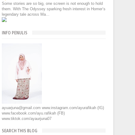
Some stories are so big, one screen is not enough to hold
them. With The Odyssey sparking fresh interest in Homer’s
legendary tale across Ma...
INFO PENULIS
ayuarjuna@gmail.com www.instagram.com/ayurafikah (IG)
www.facebook.com/ayu.rafikah (FB)
www.tiktok.com/ayaurjuna07
SEARCH THIS BLOG