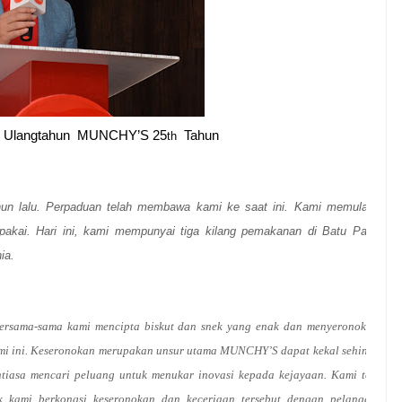
 Ulangtahun MUNCHY’S 25
Tahun
th
hun lalu. Perpaduan telah membawa kami ke saat ini. Kami memulakan
pakai. Hari ini, kami mempunyai tiga kilang pemakanan di Batu Pahat,
ia.
ersama-sama kami mencipta biskut dan snek yang enak dan menyeronokkan.
kami ini. Keseronokan merupakan unsur utama MUNCHY’S dapat kekal sehingga
ntiasa mencari peluang untuk menukar inovasi kepada kejayaan. Kami telah
k kami berkongsi keseronokan dan keceriaan tersebut dengan pelanggan-