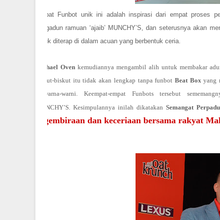
Empat Funbot unik ini adalah inspirasi dari empat proses 
pengadun ramuan ‘ajaib’ MUNCHY’S, dan seterusnya akan men
untuk diterap di dalam acuan yang berbentuk ceria.
Michael Oven
kemudiannya mengambil alih untuk membakar adun
biskut-biskut itu tidak akan lengkap tanpa funbot
Beat Box
yang 
berwarna-warni. Keempat-empat Funbots tersebut sememan
MUNCHY’S.
Kesimpulannya inilah dikatakan
Semangat Perpad
kegembiraan dan keceriaan bersama rakyat Mal