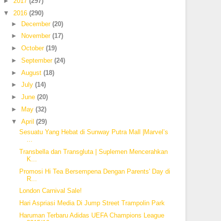
►
2017
(297)
▼
2016
(290)
►
December
(20)
►
November
(17)
►
October
(19)
►
September
(24)
►
August
(18)
►
July
(14)
►
June
(20)
►
May
(32)
▼
April
(29)
Sesuatu Yang Hebat di Sunway Putra Mall |Marvel’s
...
Transbella dan Transgluta | Suplemen Mencerahkan
K...
Promosi Hi Tea Bersempena Dengan Parents' Day di
R...
London Carnival Sale!
Hari Aspriasi Media Di Jump Street Trampolin Park
Haruman Terbaru Adidas UEFA Champions League