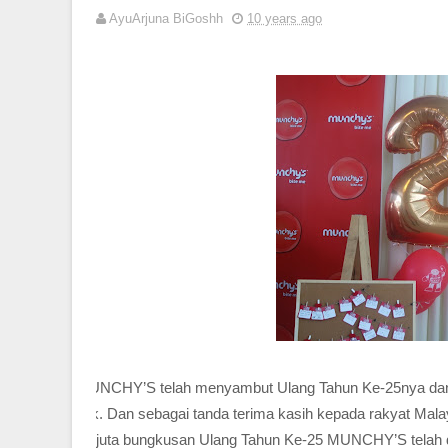
AyuArjuna BiGoshh
10 years ago
MUNCHY’S telah menyambut Ulang Tahun Ke-25nya
da
unik. Dan s
ebagai tanda terima kasih kepada rakyat Mal
2.5 juta bungkusan Ulang Tahun Ke-25 MUNCHY’S telah d