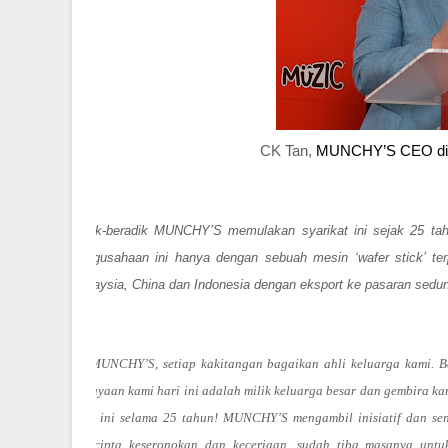
CK Tan,
MUNCHY’S CEO di
“Adik-beradik MUNCHY’S memulakan syarikat ini sejak 25 ta
pengusahaan ini hanya dengan sebuah mesin ‘wafer stick’ ter
Malaysia, China dan Indonesia dengan eksport ke pasaran sedun
Di MUNCHY’S, setiap kakitangan bagaikan ahli keluarga kami. B
Kejayaan kami hari ini adalah milik keluarga besar dan gembira 
hari ini selama 25 tahun! MUNCHY’S mengambil inisiatif dan se
mencipta keseronokan dan keceriaan, sudah tiba masanya untu