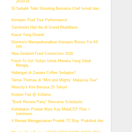
2015/16
Di Sebalik Tabir Shooting Bersama Chef Ismail dan
...
Kempen ‘Fuel Your Performance’
Sambutan Hari Ibu di Grand BlueWave
Kasut Yang Dinanti
Domino's Memperkenalkan Kempen 'Bonus For All'
Unt...
New Zealand Food Connection 2016
Fresh To Go! Solusi Untuk Mereka Yang Sibuk
Mengej...
Hidangan di Zawara Coffee Sedapke?
Temui Thomas di '‘Mini and Mighty’ Malaysia Tour"
Munchy's Kini Berusia 25 Tahun!
Korean Fair @ 1Utama
"Book Review Party" Bersama Scholastic
Kehebatan Produk Mary Kay MalaCEP Plus +
Luminous ...
4 Resepi Menggunakan Produk TC Boy, Praktikal dan
...