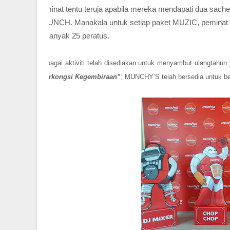
peminat tentu teruja apabila mereka mendapati dua sa
KRUNCH. Manakala untuk setiap paket MUZIC, peminat Mu
sebanyak 25 peratus.
Pelbagai aktiviti telah disediakan untuk menyambut ulangtah
“Berkongsi Kegembiraan”
, MUNCHY’S telah bersedia untuk be