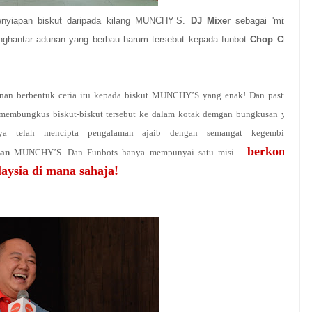
penyiapan biskut daripada kilang MUNCHY’S.
DJ Mixer
sebagai 'mixer',
ghantar adunan yang berbau harum tersebut kepada funbot
Chop Chop
an berbentuk ceria itu kepada biskut MUNCHY’S yang enak! Dan pastinya
membungkus biskut-biskut tersebut ke dalam kotak demgan bungkusan yang
gnya telah mencipta pengalaman ajaib dengan semangat kegembiraan
berkongsi
uan
MUNCHY’S. Dan Funbots hanya mempunyai satu misi
–
aysia di mana sahaja!