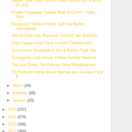
Master Your Force, LEGO STAR WARS DAYS 2016
di LEG...
Produk Penjagaan Terbaik Buat Si Comel ~ Baby
Natu...
Rangkaian Terbaru Produk Safi Dari Bahan
Semulajadi!
Aktiviti Earth Day Bersama Jerlynn'L dan Butterfly...
Kejar Kerjaya atau Tukar Lampin Cahayamata?
Seronoknya Memanjakan Diri di Raisya Tradi Spa
Keunggulan Lady Arissa, Pilihan Terbaik Hijabista
The Lion Guard, Siri Animasi Yang Menghiburkan!
TQ Perfecto! Untuk Movie Batman dan Goodies Yang
B...
►
March
(44)
►
February
(28)
►
January
(25)
►
2015
(337)
►
2014
(274)
►
2013
(308)
►
2012
(369)