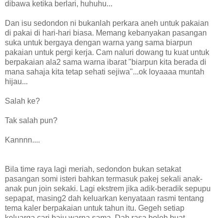
dibawa ketika berlari, huhuhu...
Dan
isu sedondon ni bukanlah perkara aneh untuk pakaian
di pakai di hari-hari biasa. Memang kebanyakan pasangan
suka untuk bergaya dengan warna yang sama biarpun
pakaian untuk pergi kerja. Cam naluri dowang tu kuat untuk
berpakaian ala2 sama warna ibarat "biarpun kita berada di
mana sahaja kita tetap sehati sejiwa"...ok loyaaaa muntah
hijau...
Salah ke?
Tak salah pun?
Kannnn....
Bila time raya lagi meriah, sedondon bukan setakat
pasangan somi isteri bahkan termasuk pakej sekali anak-
anak pun join sekaki. Lagi ekstrem jika adik-beradik sepupu
sepapat, masing2 dah keluarkan kenyataan rasmi tentang
tema kaler berpakaian untuk tahun itu. Gegeh setiap
keluarga cari baju warna sama. Dah rasa boleh buat