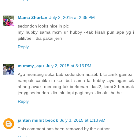
Mama Zharfan
July 2, 2015 at 2:35 PM
sedondon looks nice in pic
my hubby sama mcm ur hubby --tak kisah pun..apa yg i
pilih/beli, dia pakai jerrr
Reply
mummy_ayu
July 2, 2015 at 3:13 PM
Ayu memang suka bab sedondon ni..sbb bila amik gambar
nampak cantik n nice. but..sama la hubby ayu ngan cik
abang awak. memang tak berkenan.. last2,.kami 3 beranak
jer yg sedondon. dia tak. tapi pagi raya..dia ok.. he he
Reply
jantan mulut becok
July 3, 2015 at 1:13 AM
This comment has been removed by the author.