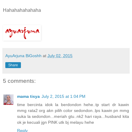
Hahahahahahaha
AyuArjuna BiGoshh
at
July 02, 2015
Share
5 comments:
mama tisya
July 2, 2015 at 1:04 PM
time bercinta idok la berdondon hehe..tp start dr kawin
mmg rata2 org akn pilih color sedondon..lps kawin pn mmg
suka la sedondon...meriah gtu..nk2 hari raya...husband kita
ok je kecuali jgn PINK utk bj melayu hehe
Reply